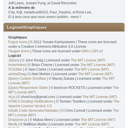
Jeff Lewis, Joseph Fung, et David Recordon.
A la mémoire de
Crip, K@, metallica48423, Paul_Pauline, et Rock Lee.
Et à tous ceux que nous avons oubliés : merci !
Logiciel/Graphiques
Graphiques
Fugue Icons
| © 2012 Yusuke Kamiyamane | These icons are licensed
under a Creative Commons Attribution 3.0 License
Oxygen Icons
| These icons are licensed under
GNU LGPLv3
Logiciel
JQuery
| © John Resig | Licensed under
The MIT License (MIT)
hoverIntent
| © Brian Cherne | Licensed under
The MIT License (MIT)
SCEditor
| © Sam Clarke | Licensed under
The MIT License (MIT)
animaDrag
| © Abel Mohler | Licensed under
The MIT License (MIT)
jQuery Custom Scrollbar
| © Maciej Zubala | Licensed under
The MIT
License (MIT)
jQuery Responsive Slider
| © booncon ROCKETS | Licensed under
The
MIT License (MIT)
At.js
| © chord.luo@gmail.com | Licensed under
The MIT License (MIT)
HTML5 Desktop Notifications
| © Tsvetan Tsvetkov | Licensed under
The
Apache License Version 2.0
GAuth Code Generator/Validator
| © Chris Cornutt | Licensed under
The
MIT License (MIT)
Dropzone.js
| © Matias Meno | Licensed under
The MIT License (MIT)
Minify
| © Matthias Mullie | Licensed under
The MIT License (MIT)