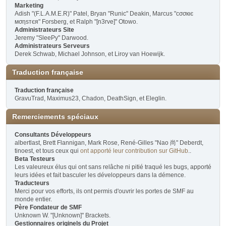
Marketing
Adish "(F.L.A.M.E.R)" Patel, Bryan "Runic" Deakin, Marcus "cσσкιє
мσηѕтєя" Forsberg, et Ralph "[n3rve]" Otowo.
Administrateurs Site
Jeremy "SleePy" Darwood.
Administrateurs Serveurs
Derek Schwab, Michael Johnson, et Liroy van Hoewijk.
Traduction française
Traduction française
GravuTrad, Maximus23, Chadon, DeathSign, et Eleglin.
Remerciements spéciaux
Consultants Développeurs
albertlast, Brett Flannigan, Mark Rose, René-Gilles "Nao 尚" Deberdt,
tinoest, et tous ceux qui
ont apporté leur contribution sur GitHub
..
Beta Testeurs
Les valeureux élus qui ont sans relâche ni pitié traqué les bugs, apporté
leurs idées et fait basculer les développeurs dans la démence.
Traducteurs
Merci pour vos efforts, ils ont permis d'ouvrir les portes de SMF au
monde entier.
Père Fondateur de SMF
Unknown W. "[Unknown]" Brackets.
Gestionnaires originels du Projet