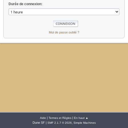
Durée de connexion:
Mot de passe oublié ?
|
|
Aide
Termes et Règles
En haut ▲
Dune SF |
,
SMF 2.1.7 © 2026
Simple Machines