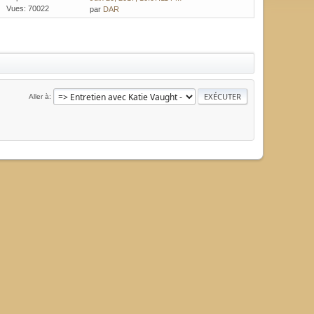
Vues: 70022
par
DAR
Aller à