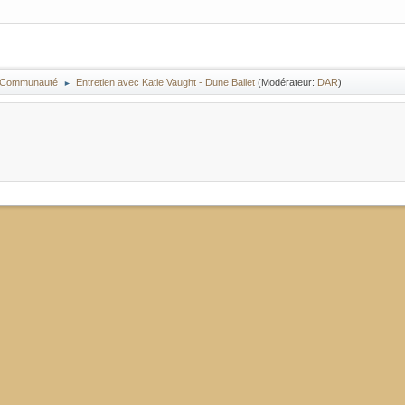
la Communauté
Entretien avec Katie Vaught - Dune Ballet
(Modérateur:
DAR
)
►