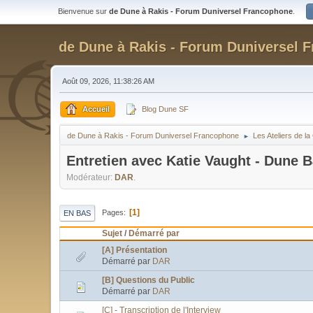
Bienvenue sur
de Dune à Rakis - Forum Duniversel Francophone
.
de Dune à Rakis - Forum Duniversel 
Août 09, 2026, 11:38:26 AM
Accueil
Blog Dune SF
de Dune à Rakis - Forum Duniversel Francophone
Les Ateliers de 
►
Entretien avec Katie Vaught - Dune B
Modérateur:
DAR
.
1
Pages
EN BAS
Sujet
/
Démarré par
[A] Présentation
Démarré par
DAR
[B] Questions du Public
Démarré par
DAR
[C] - Transcription de l'Interview