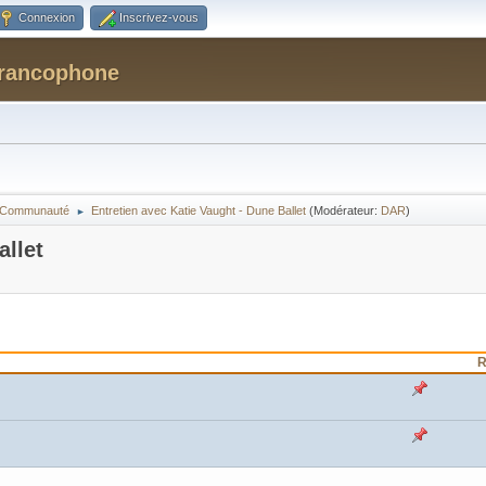
Connexion
Inscrivez-vous
Francophone
la Communauté
Entretien avec Katie Vaught - Dune Ballet
(Modérateur:
DAR
)
►
allet
R