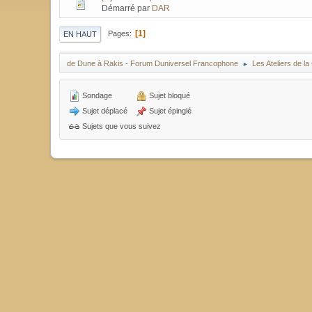
Démarré par
DAR
1
Pages
EN HAUT
de Dune à Rakis - Forum Duniversel Francophone
Les Ateliers de 
►
Sondage
Sujet bloqué
Sujet déplacé
Sujet épinglé
Sujets que vous suivez