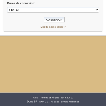
Durée de connexion:
Mot de passe oublié ?
|
|
Aide
Termes et Règles
En haut ▲
Dune SF |
,
SMF 2.1.7 © 2026
Simple Machines