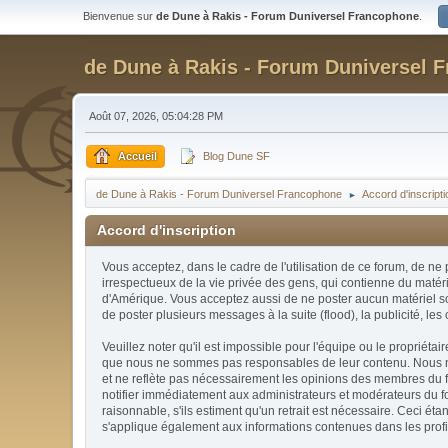
Bienvenue sur
de Dune à Rakis - Forum Duniversel Francophone
.
de Dune à Rakis - Forum Duniversel 
Août 07, 2026, 05:04:28 PM
Accueil
Blog Dune SF
de Dune à Rakis - Forum Duniversel Francophone
Accord d'inscriptio
►
Accord d'inscription
Vous acceptez, dans le cadre de l'utilisation de ce forum, de ne
irrespectueux de la vie privée des gens, qui contienne du matéri
d'Amérique. Vous acceptez aussi de ne poster aucun matériel soum
de poster plusieurs messages à la suite (flood), la publicité, les 
Veuillez noter qu'il est impossible pour l'équipe ou le proprié
que nous ne sommes pas responsables de leur contenu. Nous ne p
et ne reflète pas nécessairement les opinions des membres du f
notifier immédiatement aux administrateurs et modérateurs du fo
raisonnable, s'ils estiment qu'un retrait est nécessaire. Ceci 
s'applique également aux informations contenues dans les prof