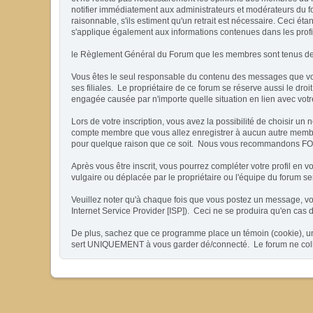
notifier immédiatement aux administrateurs et modérateurs du fo
raisonnable, s'ils estiment qu'un retrait est nécessaire. Ceci 
s'applique également aux informations contenues dans les prof
le Règlement Général du Forum que les membres sont tenus de l
Vous êtes le seul responsable du contenu des messages que vous 
ses filiales. Le propriétaire de ce forum se réserve aussi le droi
engagée causée par n'importe quelle situation en lien avec votre
Lors de votre inscription, vous avez la possibilité de choisir
compte membre que vous allez enregistrer à aucun autre membre, 
pour quelque raison que ce soit. Nous vous recommandons FORTE
Après vous être inscrit, vous pourrez compléter votre profil en 
vulgaire ou déplacée par le propriétaire ou l'équipe du forum 
Veuillez noter qu'à chaque fois que vous postez un message, vot
Internet Service Provider [ISP]). Ceci ne se produira qu'en cas 
De plus, sachez que ce programme place un témoin (cookie), un p
sert UNIQUEMENT à vous garder dé/connecté. Le forum ne collec