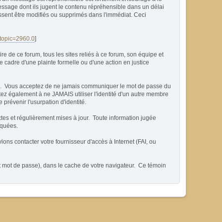
essage dont ils jugent le contenu répréhensible dans un délai
issent être modifiés ou supprimés dans l'immédiat. Ceci
?topic=2960.0
]
 de ce forum, tous les sites reliés à ce forum, son équipe et
 le cadre d'une plainte formelle ou d'une action en justice
able. Vous acceptez de ne jamais communiquer le mot de passe du
tez également à ne JAMAIS utiliser l'identité d'un autre membre
évenir l'usurpation d'identité.
ctes et régulièrement mises à jour. Toute information jugée
iquées.
ons contacter votre fournisseur d'accès à Internet (FAI, ou
et mot de passe), dans le cache de votre navigateur. Ce témoin