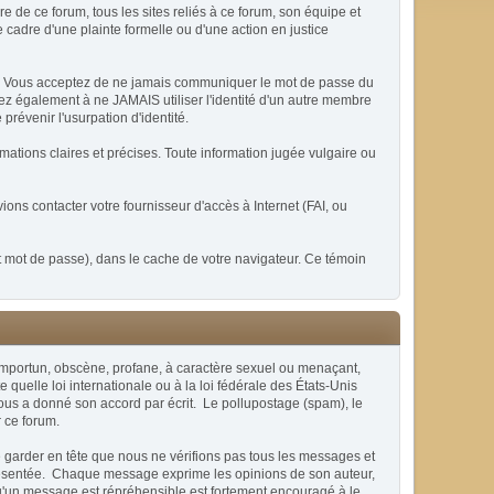
de ce forum, tous les sites reliés à ce forum, son équipe et
le cadre d'une plainte formelle ou d'une action en justice
ble. Vous acceptez de ne jamais communiquer le mot de passe du
ez également à ne JAMAIS utiliser l'identité d'un autre membre
évenir l'usurpation d'identité.
mations claires et précises. Toute information jugée vulgaire ou
ons contacter votre fournisseur d'accès à Internet (FAI, ou
t mot de passe), dans le cache de votre navigateur. Ce témoin
x, importun, obscène, profane, à caractère sexuel ou menaçant,
quelle loi internationale ou à la loi fédérale des États-Unis
vous a donné son accord par écrit. Le pollupostage (spam), le
r ce forum.
e garder en tête que nous ne vérifions pas tous les messages et
présentée. Chaque message exprime les opinions de son auteur,
qu'un message est répréhensible est fortement encouragé à le