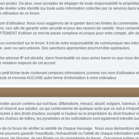
postez. De plus, vous acceptez de dégager de toute responsabilité le propriétaire 
t de révéler votre identité (ou toute autre information collectée par ce service) dans 
 utilisation de ce forum.
un nom d'utilisateur. Nous vous suggérons de le garder dans les limites du convena
ceci afin de garantir votre sécurité et pour des raisons de validité. Vous consent
MENT d'utiliser un mot de passe complexe et unique pour votre compte, afin de pr
vous connectant sur le forum. Il est de votre responsabilité de communiquer des infor
ée, avec ou sans préavis. Des sanctions appropriées pourront être appliquées.
re adresse IP est stockée, dans l'éventualité où vous seriez banni ou que nous devi
de violation majeure de cet accord.
etit fichier texte contenant certaines informations (comme vos nom d'utilisateur e
te et n'envoie AUCUNE autre forme d'information à votre ordinateur.
 poster aucun contenu qui soit faux, diffamatoire, inexact, abusif, vulgaire, haineu
el réservé aux adultes, ou qui contrevienne de quelque sorte que ce soit à n'importe 
is à des droits d'auteur, excepté si l'auteur ou le propriétaire du droit d'auteur 
 les chaînes de lettres, les pyramides et les sollicitations sont également interdits su
taire de ce forum de vérifier la validité de chaque message. Nous vous demandons d
pouvons garantir l'exactitude, l'exhaustivité ou l'utilité de chaque information 
orum, de l'équipe, de ses filiales ou du propriétaire du forum. Quiconque estime 