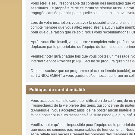
Vous êtes le seul responsable du contenu des messages que vous 
ses filiales. Le propriétaire de ce forum se réserve aussi le droi
engagée causée par n'importe quelle situation en lien avec votre
Lors de votre inscription, vous avez la possibilité de choisir 
compte membre que vous allez enregistrer à aucun autre membre, 
pour quelque raison que ce soit. Nous vous recommandons FORTE
Après vous être inscrit, vous pourrez compléter votre profil en 
déplacée par le propriétaire ou l'équipe du forum sera supprim
Veuillez noter qu'à chaque fois que vous postez un message, vot
Internet Service Provider [ISP]). Ceci ne se produira qu'en cas 
De plus, sachez que ce programme place un témoin (cookie), un p
sert UNIQUEMENT à vous garder dé/connecté. Le forum ne collec
Politique de confidentialité
Vous acceptez, dans le cadre de l'utilisation de ce forum, de ne
irrespectueux de la vie privée des gens, qui contienne du matéri
d'Amérique. Vous acceptez aussi de ne poster aucun matériel soum
fait de poster plusieurs messages à la suite (flood), la publicité,
Veuillez noter qu'il est impossible pour l'équipe ou le proprié
que nous ne sommes pas responsables de leur contenu. Nous ne 
et ne reflète pas nécessairement les opinions des membres du f