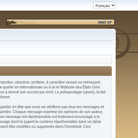
x, importun, obscène, profane, à caractère sexuel ou menaçant,
quelle loi internationale ou à la loi fédérale des États-Unis
ous a donné son accord par écrit. Le pollupostage (spam), le fait
 forum.
 garder en tête que nous ne vérifions pas tous les messages et
présentée. Chaque message exprime les opinions de son auteur,
u'un message est répréhensible est fortement encouragé à le
essage dont ils jugent le contenu répréhensible dans un délai
issent être modifiés ou supprimés dans l'immédiat. Ceci