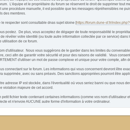
rum. L'équipe et le propriétaire du forum se réservent le droit de supprimer tout m
étant une procédure manuelle, il est possible que les messages répréhensibles ne pu
ils des membres.
e respecter sont consultable dnas sujet idoine [
https://forum.dune-sf.fr/index.php
postez. De plus, vous acceptez de dégager de toute responsabilité le propriétaire
t de révéler votre identité (ou toute autre information collectée par ce service) dans
 utilisation de ce forum.
 un nom d'utilisateur. Nous vous suggérons de le garder dans les limites du conven
ceci afin de garantir votre sécurité et pour des raisons de validité. Vous consen
MENT d'utiliser un mot de passe complexe et unique pour votre compte, afin de pr
vous connectant sur le forum. Les informations qui vous concernent devront être exa
sera supprimée, avec ou sans préavis. Des sanctions appropriées pourront être appl
re adresse IP est stockée, dans l'éventualité où vous seriez banni ou que nous devi
de violation majeure de cet accord.
etit fichier texte contenant certaines informations (comme vos nom d'utilisateur 
te et n'envoie AUCUNE autre forme d'information à votre ordinateur.