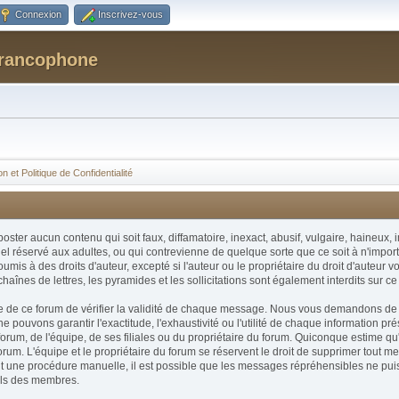
Connexion
Inscrivez-vous
Francophone
n et Politique de Confidentialité
 poster aucun contenu qui soit faux, diffamatoire, inexact, abusif, vulgaire, haineu
el réservé aux adultes, ou qui contrevienne de quelque sorte que ce soit à n'importe 
is à des droits d'auteur, excepté si l'auteur ou le propriétaire du droit d'auteur v
chaînes de lettres, les pyramides et les sollicitations sont également interdits sur ce
taire de ce forum de vérifier la validité de chaque message. Nous vous demandons de
ouvons garantir l'exactitude, l'exhaustivité ou l'utilité de chaque information 
orum, de l'équipe, de ses filiales ou du propriétaire du forum. Quiconque estime q
rum. L'équipe et le propriétaire du forum se réservent le droit de supprimer tout m
étant une procédure manuelle, il est possible que les messages répréhensibles ne pu
ils des membres.