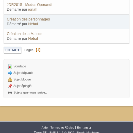
JDR2015 - Modus Operandi
Démarré par
ionah
Création des personnages
Démarré par
Nébal
Création de la Maison
Démarré par
Nébal
1
Pages
EN HAUT
Sondage
Sujet déplacé
Sujet bloqué
Sujet épinglé
Sujets que vous suivez
|
|
Aide
Termes et Règles
En haut ▲
Dune SF |
,
SMF 2.1.7 © 2026
Simple Machines