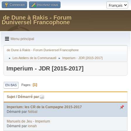
Connexion
Inscrivez-vous
de Dune à Rakis - Forum
Duniversel Francophone
Menu principal
de Dune à Rakis - Forum Duniversel Francophone
Les Ateliers de la Communauté
Imperium - JDR [2015-2017]
►
►
Imperium - JDR [2015-2017]
1
Pages
EN BAS
Sujet
/
Démarré par
Imperium: les CR de la Campagne 2015-2017
Démarré par
Nébal
Manuels de Jeu - Imperium
Démarré par
ionah