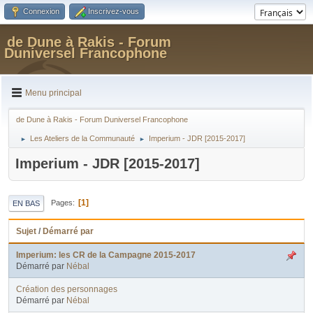
Connexion
Inscrivez-vous
de Dune à Rakis - Forum
Duniversel Francophone
Menu principal
de Dune à Rakis - Forum Duniversel Francophone
Les Ateliers de la Communauté
Imperium - JDR [2015-2017]
►
►
Imperium - JDR [2015-2017]
1
Pages
EN BAS
Sujet
/
Démarré par
Imperium: les CR de la Campagne 2015-2017
Démarré par
Nébal
Création des personnages
Démarré par
Nébal