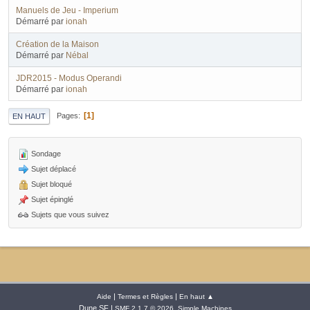
Manuels de Jeu - Imperium
Démarré par
ionah
Création de la Maison
Démarré par
Nébal
JDR2015 - Modus Operandi
Démarré par
ionah
1
Pages
EN HAUT
Sondage
Sujet déplacé
Sujet bloqué
Sujet épinglé
Sujets que vous suivez
|
|
Aide
Termes et Règles
En haut ▲
Dune SF |
,
SMF 2.1.7 © 2026
Simple Machines