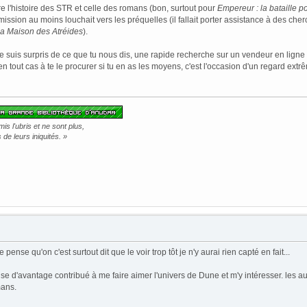
tre l'histoire des STR et celle des romans (bon, surtout pour
Empereur : la bataille 
ission au moins louchait vers les préquelles (il fallait porter assistance à des ch
a Maison des Atréides
).
 je suis surpris de ce que tu nous dis, une rapide recherche sur un vendeur en ligne 
 en tout cas à te le procurer si tu en as les moyens, c'est l'occasion d'un regard ex
s l'ubris et ne sont plus,
de leurs iniquités. »
 pense qu'on c'est surtout dit que le voir trop tôt je n'y aurai rien capté en fait...
e d'avantage contribué à me faire aimer l'univers de Dune et m'y intéresser. les aut
mans.