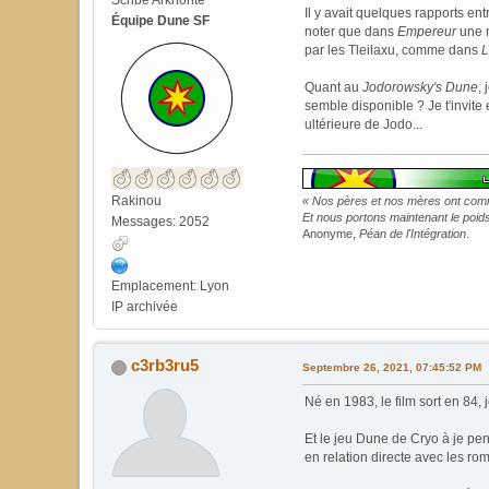
Scribe Arkhonte
Il y avait quelques rapports en
Équipe Dune SF
noter que dans
Empereur
une m
par les Tleilaxu, comme dans
L
Quant au
Jodorowsky's Dune
,
semble disponible ? Je t'invite
ultérieure de Jodo...
Rakinou
« Nos pères et nos mères ont commi
Et nous portons maintenant le poids 
Messages: 2052
Anonyme,
Péan de l'Intégration
.
Emplacement: Lyon
IP archivée
c3rb3ru5
Septembre 26, 2021, 07:45:52 PM
Né en 1983, le film sort en 84, je
Et le jeu Dune de Cryo à je pens
en relation directe avec les ro