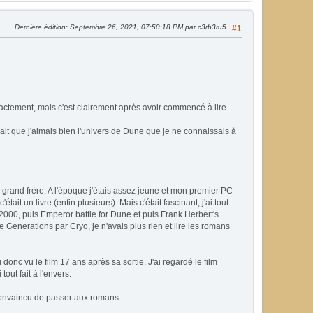
Dernière édition
: Septembre 26, 2021, 07:50:18 PM par c3rb3ru5
#1
xactement, mais c'est clairement après avoir commencé à lire
vait que j'aimais bien l'univers de Dune que je ne connaissais à
grand frère. A l'époque j'étais assez jeune et mon premier PC
tait un livre (enfin plusieurs). Mais c'était fascinant, j'ai tout
e 2000, puis Emperor battle for Dune et puis Frank Herbert's
 Generations par Cryo, je n'avais plus rien et lire les romans
onc vu le film 17 ans après sa sortie. J'ai regardé le film
tout fait à l'envers.
convaincu de passer aux romans.