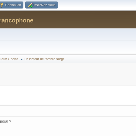
Connexion
Inscrivez-vous
Francophone
re aux Gholas
un lecteur de l'ombre surgit
►
indjal ?