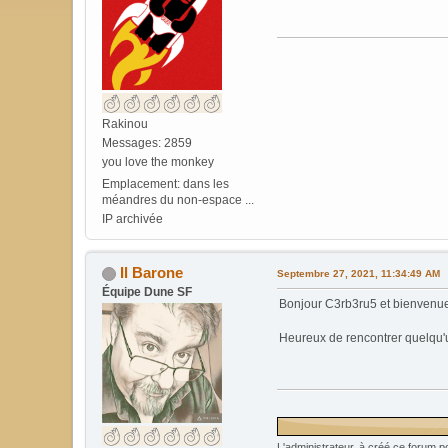
Rakinou
Messages: 2859
you love the monkey
Emplacement: dans les
méandres du non-espace ...
IP archivée
Il Barone
Septembre 27, 2021, 11:34:49 AM
Équipe Dune SF
Bonjour C3rb3ru5 et bienvenu
Heureux de rencontrer quelqu'u
L'administrateur, à créé ce forum po