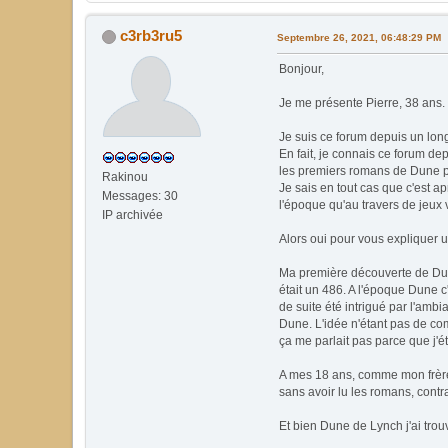
c3rb3ru5
Septembre 26, 2021, 06:48:29 PM
Bonjour,
Je me présente Pierre, 38 ans.
Je suis ce forum depuis un lon
En fait, je connais ce forum d
les premiers romans de Dune p
Rakinou
Je sais en tout cas que c'est a
Messages: 30
l'époque qu'au travers de jeux 
IP archivée
Alors oui pour vous expliquer u
Ma première découverte de Dune
était un 486. A l'époque Dune c'é
de suite été intrigué par l'ambi
Dune. L'idée n'étant pas de com
ça me parlait pas parce que j'
A mes 18 ans, comme mon frère s
sans avoir lu les romans, contrai
Et bien Dune de Lynch j'ai tr