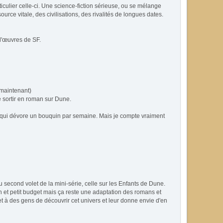
iculier celle-ci. Une science-fiction sérieuse, ou se mélange
urce vitale, des civilisations, des rivalités de longues dates.
 d'œuvres de SF.
 maintenant)
e sortir en roman sur Dune.
eur qui dévore un bouquin par semaine. Mais je compte vraiment
u second volet de la mini-série, celle sur les Enfants de Dune.
tch et petit budget mais ça reste une adaptation des romans et
et à des gens de découvrir cet univers et leur donne envie d'en