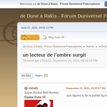
Bienvenue sur
de Dune à Rakis - Forum Duniversel Francophone
.
de Dune à Rakis - Forum Duniversel 
Août 07, 2026, 04:55:23 PM
Accueil
Blog Dune SF
de Dune à Rakis - Forum Duniversel Francophone
Autres
la Foi
►
►
un lecteur de l'ombre surgit
Démarré par c3rb3ru5, Septembre 26, 2021, 06:48:29 PM
1
Pages
EN BAS
ionah
Septembre 27, 2021, 02:35:07 PM
Super Rocket Belt Monkey
que signes tu de la pointe du k
Équipe Dune SF