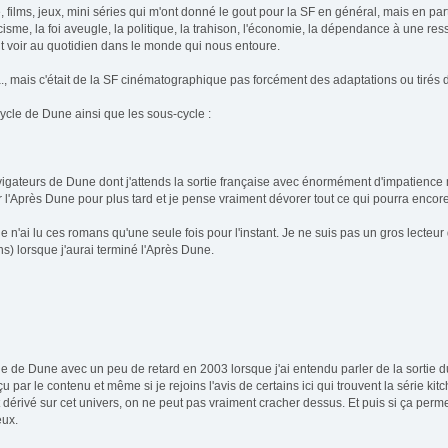
ilms, jeux, mini séries qui m'ont donné le gout pour la SF en général, mais en part
me, la foi aveugle, la politique, la trahison, l'économie, la dépendance à une resso
t voir au quotidien dans le monde qui nous entoure.
a., mais c'était de la SF cinématographique pas forcément des adaptations ou tirés
e cycle de Dune ainsi que les sous-cycle :
avigateurs de Dune dont j'attends la sortie française avec énormément d'impatience
 l'Après Dune pour plus tard et je pense vraiment dévorer tout ce qui pourra encor
e n'ai lu ces romans qu'une seule fois pour l'instant. Je ne suis pas un gros lect
ns) lorsque j'aurai terminé l'Après Dune.
rie de Dune avec un peu de retard en 2003 lorsque j'ai entendu parler de la sortie d
 par le contenu et même si je rejoins l'avis de certains ici qui trouvent la série ki
 dérivé sur cet univers, on ne peut pas vraiment cracher dessus. Et puis si ça perm
eux.