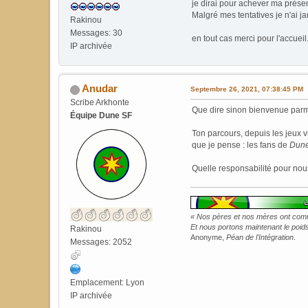
je dirai pour achever ma présen
Malgré mes tentatives je n'ai j
Rakinou
Messages: 30
en tout cas merci pour l'accue
IP archivée
Anudar
Septembre 26, 2021, 07:38:45 PM
Scribe Arkhonte
Que dire sinon bienvenue parm
Équipe Dune SF
Ton parcours, depuis les jeux vi
que je pense : les fans de
Dun
Quelle responsabilité pour nous
« Nos pères et nos mères ont commi
Et nous portons maintenant le poids 
Rakinou
Anonyme,
Péan de l'Intégration
.
Messages: 2052
Emplacement: Lyon
IP archivée