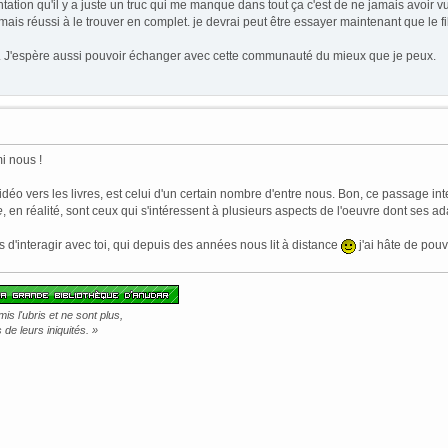
tation qu'il y a juste un truc qui me manque dans tout ça c'est de ne jamais avoir v
amais réussi à le trouver en complet. je devrai peut être essayer maintenant que le f
il. J'espère aussi pouvoir échanger avec cette communauté du mieux que je peux.
i nous !
déo vers les livres, est celui d'un certain nombre d'entre nous. Bon, ce passage inte
e
, en réalité, sont ceux qui s'intéressent à plusieurs aspects de l'oeuvre dont ses ad
 d'interagir avec toi, qui depuis des années nous lit à distance
j'ai hâte de pou
s l'ubris et ne sont plus,
de leurs iniquités. »