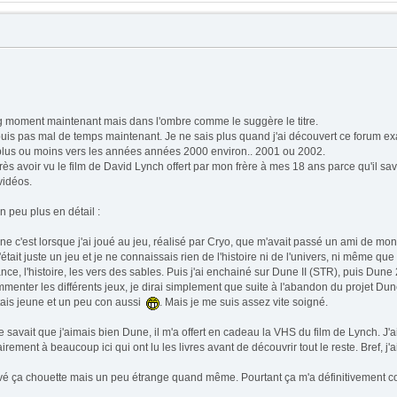
g moment maintenant mais dans l'ombre comme le suggère le titre.
epuis pas mal de temps maintenant. Je ne sais plus quand j'ai découvert ce forum e
lus ou moins vers les années années 2000 environ.. 2001 ou 2002.
près avoir vu le film de David Lynch offert par mon frère à mes 18 ans parce qu'il sa
vidéos.
n peu plus en détail :
 c'est lorsque j'ai joué au jeu, réalisé par Cryo, que m'avait passé un ami de mon 
tait juste un jeu et je ne connaissais rien de l'histoire ni de l'univers, ni même que c'é
ance, l'histoire, les vers des sables. Puis j'ai enchainé sur Dune II (STR), puis Dun
menter les différents jeux, je dirai simplement que suite à l'abandon du projet Dune
étais jeune et un peu con aussi
. Mais je me suis assez vite soigné.
avait que j'aimais bien Dune, il m'a offert en cadeau la VHS du film de Lynch. J'ai d
rement à beaucoup ici qui ont lu les livres avant de découvrir tout le reste. Bref, j'ai 
ouvé ça chouette mais un peu étrange quand même. Pourtant ça m'a définitivement 