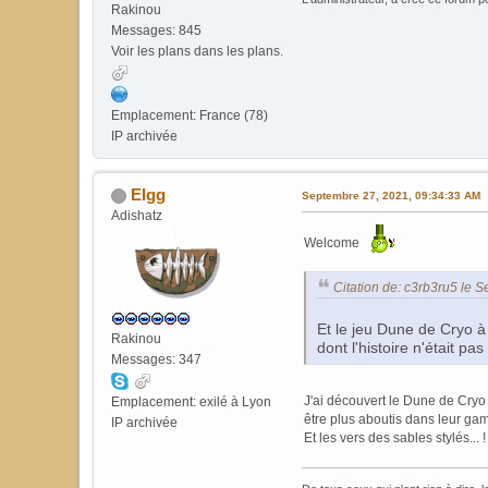
Rakinou
Messages: 845
Voir les plans dans les plans.
Emplacement: France (78)
IP archivée
Elgg
Septembre 27, 2021, 09:34:33 AM
Adishatz
Welcome
Citation de: c3rb3ru5 le 
Et le jeu Dune de Cryo à
Rakinou
dont l'histoire n'était pa
Messages: 347
J'ai découvert le Dune de Cryo
Emplacement: exilé à Lyon
être plus aboutis dans leur ga
IP archivée
Et les vers des sables stylés... 