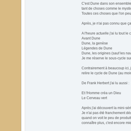
C'est Dune dans son ensemble, f
tant de choses comme le mysticis
Toutes ces choses que l'on peu
Après, je n'ai pas connu que ç
A l'heure actuelle j'ai lu tout l
Avant Dune
Dune, la genèse
Légendes de Dune
Dune, les origines (sauf les n
Je me réserve le sous-cycle sur
Contrairement à beaucoup ici, j
relire le cycle de Dune (au moi
De Frank Herbert j'ai lu aussi :
Et l'Homme créa un Dieu
Le Cerveau vert
Après j'ai découvert la mini-sé
Je n'ai pas été franchement déçu
quand on voit le peu de produit
connaître plus, c'est encore mi