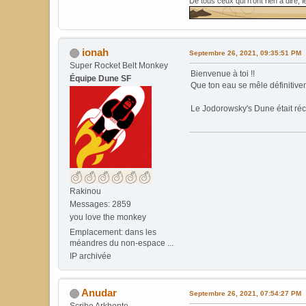
De tous ceux qui n'ont rien à dire, 
ionah
Septembre 26, 2021, 09:35:51 PM
Super Rocket Belt Monkey
Bienvenue à toi !!
Équipe Dune SF
Que ton eau se mêle définitivem
Le Jodorowsky's Dune était réc
Rakinou
Messages: 2859
you love the monkey
Emplacement: dans les
méandres du non-espace ...
IP archivée
Anudar
Septembre 26, 2021, 07:54:27 PM