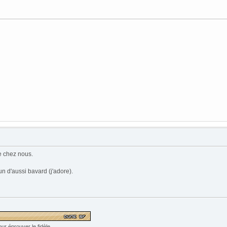
e chez nous.
n d'aussi bavard (j'adore).
ur éprouver le fidèle