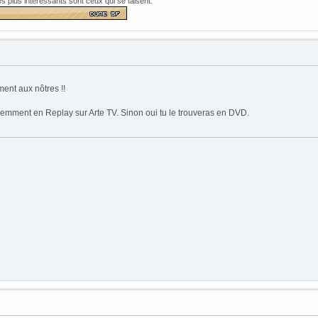
les plus intéressants sont ceux qui se taisent.
ent aux nôtres !!
emment en Replay sur Arte TV. Sinon oui tu le trouveras en DVD.