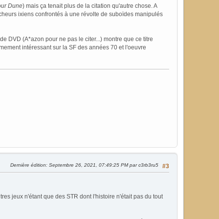
pour Dune
) mais ça tenait plus de la citation qu'autre chose. A
ercheurs ixiens confrontés à une révolte de suboïdes manipulés
de DVD (A*azon pour ne pas le citer...) montre que ce titre
trêmement intéressant sur la SF des années 70 et l'oeuvre
Dernière édition
: Septembre 26, 2021, 07:49:25 PM par c3rb3ru5
#3
res jeux n'étant que des STR dont l'histoire n'était pas du tout