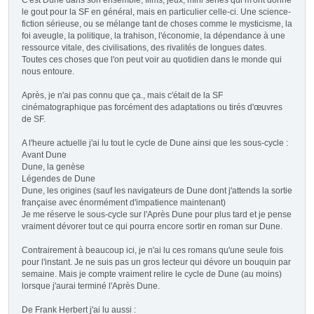
C'est Dune dans son ensemble, films, jeux, mini séries qui m'ont donné
le gout pour la SF en général, mais en particulier celle-ci. Une science-
fiction sérieuse, ou se mélange tant de choses comme le mysticisme, la
foi aveugle, la politique, la trahison, l'économie, la dépendance à une
ressource vitale, des civilisations, des rivalités de longues dates.
Toutes ces choses que l'on peut voir au quotidien dans le monde qui
nous entoure.
Après, je n'ai pas connu que ça., mais c'était de la SF
cinématographique pas forcément des adaptations ou tirés d'œuvres
de SF.
A l'heure actuelle j'ai lu tout le cycle de Dune ainsi que les sous-cycle :
Avant Dune
Dune, la genèse
Légendes de Dune
Dune, les origines (sauf les navigateurs de Dune dont j'attends la sortie
française avec énormément d'impatience maintenant)
Je me réserve le sous-cycle sur l'Après Dune pour plus tard et je pense
vraiment dévorer tout ce qui pourra encore sortir en roman sur Dune.
Contrairement à beaucoup ici, je n'ai lu ces romans qu'une seule fois
pour l'instant. Je ne suis pas un gros lecteur qui dévore un bouquin par
semaine. Mais je compte vraiment relire le cycle de Dune (au moins)
lorsque j'aurai terminé l'Après Dune.
De Frank Herbert j'ai lu aussi :