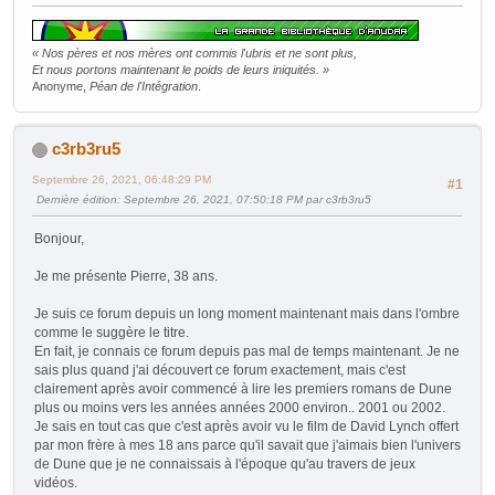
« Nos pères et nos mères ont commis l'ubris et ne sont plus,
Et nous portons maintenant le poids de leurs iniquités. »
Anonyme,
Péan de l'Intégration
.
c3rb3ru5
Septembre 26, 2021, 06:48:29 PM
#1
Dernière édition
: Septembre 26, 2021, 07:50:18 PM par c3rb3ru5
Bonjour,
Je me présente Pierre, 38 ans.
Je suis ce forum depuis un long moment maintenant mais dans l'ombre
comme le suggère le titre.
En fait, je connais ce forum depuis pas mal de temps maintenant. Je ne
sais plus quand j'ai découvert ce forum exactement, mais c'est
clairement après avoir commencé à lire les premiers romans de Dune
plus ou moins vers les années années 2000 environ.. 2001 ou 2002.
Je sais en tout cas que c'est après avoir vu le film de David Lynch offert
par mon frère à mes 18 ans parce qu'il savait que j'aimais bien l'univers
de Dune que je ne connaissais à l'époque qu'au travers de jeux
vidéos.