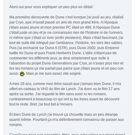
Alors oui pour vous expliquer un peu plus en détail :
Ma première découverte de Dune c'est lorsque j'ai joué au jeu, réalisé
par Cryo, que m'avait passé un ami de mon grand frère. A l'époque
j'étais assez jeune et mon premier PC était un 486. A l'époque Dune
c'était juste un jeu et je ne connaissais rien de l'histoire ni de l'univers,
ni même que c'était un livre (enfin plusieurs). Mais c'était fascinant, j'ai
tout de suite été intrigué par l'ambiance, l'histoire, les vers des sables.
Puis j'ai enchainé sur Dune II (STR), puis Dune 2000, puis Emperor
battle for Dune et puis Frank Herbert's Dune. L'idée n'étant pas de
commenter les différents jeux, je dirai simplement que suite à
l'abandon du projet Dune Generations par Cryo, je n'avais plus rien et
lire les romans ça me parlait pas parce que j'étais jeune et un peu con
aussi
. Mais je me suis assez vite soigné.
A mes 18 ans, comme mon frère savait que j'aimais bien Dune, il m'a
offert en cadeau la VHS du film de Lynch. J'ai donc vu le film 17 ans
après sa sortie. J'ai regardé le film sans avoir lu les romans,
contrairement à beaucoup ici qui ont lu les livres avant de découvrir
tout le reste. Bref, j'ai tout fait à l'envers.
Et bien Dune de Lynch j'ai trouvé ça chouette mais un peu étrange
quand même. Pourtant ça m'a définitivement convaincu de passer aux
romans.