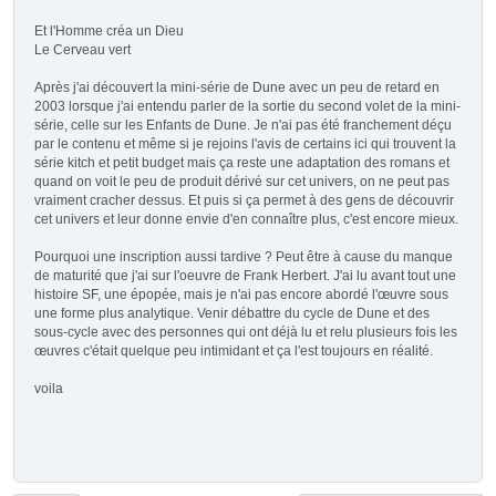
Et l'Homme créa un Dieu
Le Cerveau vert
Après j'ai découvert la mini-série de Dune avec un peu de retard en
2003 lorsque j'ai entendu parler de la sortie du second volet de la mini-
série, celle sur les Enfants de Dune. Je n'ai pas été franchement déçu
par le contenu et même si je rejoins l'avis de certains ici qui trouvent la
série kitch et petit budget mais ça reste une adaptation des romans et
quand on voit le peu de produit dérivé sur cet univers, on ne peut pas
vraiment cracher dessus. Et puis si ça permet à des gens de découvrir
cet univers et leur donne envie d'en connaître plus, c'est encore mieux.
Pourquoi une inscription aussi tardive ? Peut être à cause du manque
de maturité que j'ai sur l'oeuvre de Frank Herbert. J'ai lu avant tout une
histoire SF, une épopée, mais je n'ai pas encore abordé l'œuvre sous
une forme plus analytique. Venir débattre du cycle de Dune et des
sous-cycle avec des personnes qui ont déjà lu et relu plusieurs fois les
œuvres c'était quelque peu intimidant et ça l'est toujours en réalité.
voila