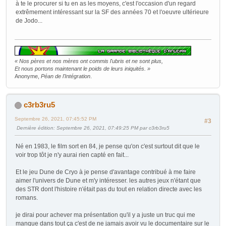
à te le procurer si tu en as les moyens, c'est l'occasion d'un regard
extrêmement intéressant sur la SF des années 70 et l'oeuvre ultérieure
de Jodo...
« Nos pères et nos mères ont commis l'ubris et ne sont plus,
Et nous portons maintenant le poids de leurs iniquités. »
Anonyme,
Péan de l'Intégration
.
c3rb3ru5
Septembre 26, 2021, 07:45:52 PM
#3
Dernière édition
: Septembre 26, 2021, 07:49:25 PM par c3rb3ru5
Né en 1983, le film sort en 84, je pense qu'on c'est surtout dit que le
voir trop tôt je n'y aurai rien capté en fait...
Et le jeu Dune de Cryo à je pense d'avantage contribué à me faire
aimer l'univers de Dune et m'y intéresser. les autres jeux n'étant que
des STR dont l'histoire n'était pas du tout en relation directe avec les
romans.
je dirai pour achever ma présentation qu'il y a juste un truc qui me
manque dans tout ça c'est de ne jamais avoir vu le documentaire sur le