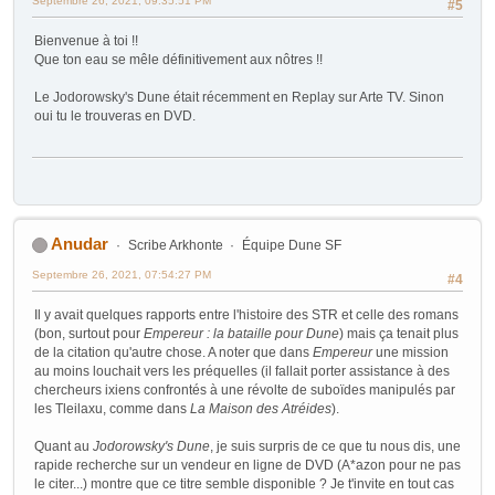
Septembre 26, 2021, 09:35:51 PM
#5
Bienvenue à toi !!
Que ton eau se mêle définitivement aux nôtres !!
Le Jodorowsky's Dune était récemment en Replay sur Arte TV. Sinon
oui tu le trouveras en DVD.
Anudar
Scribe Arkhonte
Équipe Dune SF
Septembre 26, 2021, 07:54:27 PM
#4
Il y avait quelques rapports entre l'histoire des STR et celle des romans
(bon, surtout pour
Empereur : la bataille pour Dune
) mais ça tenait plus
de la citation qu'autre chose. A noter que dans
Empereur
une mission
au moins louchait vers les préquelles (il fallait porter assistance à des
chercheurs ixiens confrontés à une révolte de suboïdes manipulés par
les Tleilaxu, comme dans
La Maison des Atréides
).
Quant au
Jodorowsky's Dune
, je suis surpris de ce que tu nous dis, une
rapide recherche sur un vendeur en ligne de DVD (A*azon pour ne pas
le citer...) montre que ce titre semble disponible ? Je t'invite en tout cas