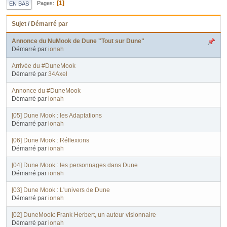
1
Pages
EN BAS
Sujet
/
Démarré par
Annonce du NuMook de Dune "Tout sur Dune"
Démarré par
ionah
Arrivée du #DuneMook
Démarré par
34Axel
Annonce du #DuneMook
Démarré par
ionah
[05] Dune Mook : les Adaptations
Démarré par
ionah
[06] Dune Mook : Réflexions
Démarré par
ionah
[04] Dune Mook : les personnages dans Dune
Démarré par
ionah
[03] Dune Mook : L'univers de Dune
Démarré par
ionah
[02] DuneMook: Frank Herbert, un auteur visionnaire
Démarré par
ionah