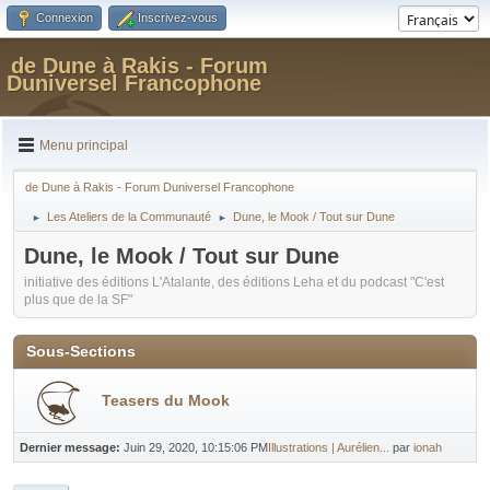
Connexion
Inscrivez-vous
de Dune à Rakis - Forum
Duniversel Francophone
Menu principal
de Dune à Rakis - Forum Duniversel Francophone
Les Ateliers de la Communauté
Dune, le Mook / Tout sur Dune
►
►
Dune, le Mook / Tout sur Dune
initiative des éditions L'Atalante, des éditions Leha et du podcast "C'est
plus que de la SF"
Sous-Sections
Teasers du Mook
Dernier message:
Juin 29, 2020, 10:15:06 PM
Illustrations | Aurélien...
par
ionah