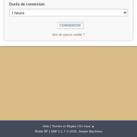
Durée de connexion:
Mot de passe oublié ?
|
|
Aide
Termes et Règles
En haut ▲
Dune SF |
,
SMF 2.1.7 © 2026
Simple Machines