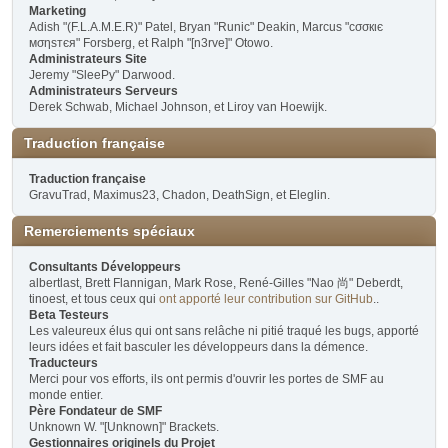
Marketing
Adish "(F.L.A.M.E.R)" Patel, Bryan "Runic" Deakin, Marcus "cσσкιє
мσηѕтєя" Forsberg, et Ralph "[n3rve]" Otowo.
Administrateurs Site
Jeremy "SleePy" Darwood.
Administrateurs Serveurs
Derek Schwab, Michael Johnson, et Liroy van Hoewijk.
Traduction française
Traduction française
GravuTrad, Maximus23, Chadon, DeathSign, et Eleglin.
Remerciements spéciaux
Consultants Développeurs
albertlast, Brett Flannigan, Mark Rose, René-Gilles "Nao 尚" Deberdt,
tinoest, et tous ceux qui
ont apporté leur contribution sur GitHub
..
Beta Testeurs
Les valeureux élus qui ont sans relâche ni pitié traqué les bugs, apporté
leurs idées et fait basculer les développeurs dans la démence.
Traducteurs
Merci pour vos efforts, ils ont permis d'ouvrir les portes de SMF au
monde entier.
Père Fondateur de SMF
Unknown W. "[Unknown]" Brackets.
Gestionnaires originels du Projet