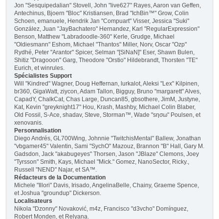
Jon "Sesquipedalian" Stovell, John "live627" Rayes, Aaron van Geffen,
Antechinus, Bjoern "Bloc" Kristiansen, Brad "IchBin™" Grow, Colin
Schoen, emanuele, Hendrik Jan "Compuart" Visser, Jessica "Suki"
González, Juan "JayBachatero" Hernandez, Karl "RegularExpression"
Benson, Matthew "Labradoodle-360" Kerle, Grudge, Michael
"Oldiesmann" Eshom, Michael "Thantos" Miller, Norv, Oscar "Ozp"
Rydhé, Peter "Arantor" Spicer, Selman "[SiNaN]" Eser, Shawn Bulen,
Shitiz "Dragooon" Garg, Theodore "Orstio" Hildebrandt, Thorsten "TE"
Eurich, et winrules.
Spécialistes Support
Will "Kindred" Wagner, Doug Heffernan, lurkalot, Aleksi "Lex" Kilpinen,
br360, GigaWatt, ziycon, Adam Tallon, Bigguy, Bruno "margarett" Alves,
CapadY, ChalkCat, Chas Large, Duncan85, gbsothere, JimM, Justyne,
Kat, Kevin "greyknight17" Hou, Krash, Mashby, Michael Colin Blaber,
Old Fossil, S-Ace, shadav, Steve, Storman™, Wade "sησω" Poulsen, et
xenovanis.
Personnalisation
Diego Andrés, GL700Wing, Johnnie "TwitchisMental" Ballew, Jonathan
"vbgamer45" Valentin, Sami "SychO" Mazouz, Brannon "B" Hall, Gary M.
Gadsdon, Jack "akabugeyes" Thorsen, Jason "JBlaze" Clemons, Joey
"Tyrsson" Smith, Kays, Michael "Mick." Gomez, NanoSector, Ricky.,
Russell "NEND" Najar, et SA™.
Rédacteurs de la Documentation
Michele "Illori" Davis, Irisado, AngelinaBelle, Chainy, Graeme Spence,
et Joshua "groundup" Dickerson.
Localisateurs
Nikola "Dzonny" Novaković, m4z, Francisco "d3vcho" Domínguez,
Robert Monden, et Relyana.