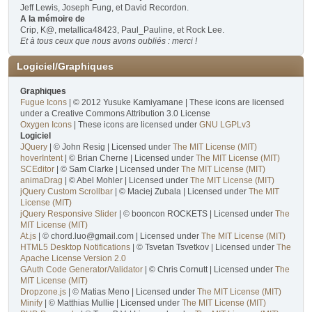
Jeff Lewis, Joseph Fung, et David Recordon.
A la mémoire de
Crip, K@, metallica48423, Paul_Pauline, et Rock Lee.
Et à tous ceux que nous avons oubliés : merci !
Logiciel/Graphiques
Graphiques
Fugue Icons
| © 2012 Yusuke Kamiyamane | These icons are licensed
under a Creative Commons Attribution 3.0 License
Oxygen Icons
| These icons are licensed under
GNU LGPLv3
Logiciel
JQuery
| © John Resig | Licensed under
The MIT License (MIT)
hoverIntent
| © Brian Cherne | Licensed under
The MIT License (MIT)
SCEditor
| © Sam Clarke | Licensed under
The MIT License (MIT)
animaDrag
| © Abel Mohler | Licensed under
The MIT License (MIT)
jQuery Custom Scrollbar
| © Maciej Zubala | Licensed under
The MIT
License (MIT)
jQuery Responsive Slider
| © booncon ROCKETS | Licensed under
The
MIT License (MIT)
At.js
| © chord.luo@gmail.com | Licensed under
The MIT License (MIT)
HTML5 Desktop Notifications
| © Tsvetan Tsvetkov | Licensed under
The
Apache License Version 2.0
GAuth Code Generator/Validator
| © Chris Cornutt | Licensed under
The
MIT License (MIT)
Dropzone.js
| © Matias Meno | Licensed under
The MIT License (MIT)
Minify
| © Matthias Mullie | Licensed under
The MIT License (MIT)