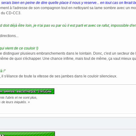
e serais bien en peine de dire quelle place il nous y reserve... en tout cas on ferait bi
iement à l'adresse de son compagnon tout en nettoyant sa lame sombre avec un morc
e du CD-CC3.
 doit déjà être loin, je n'ai pas vu par où il est parti et avec ce rafut, impossible d
directions...
 qui vient de ce couloir !)
de distinguer plusieurs embranchements dans le lointain. Donc, c'est un secteur de l
 même de quoi s'échapper. Une chance infime, mais tout de même, ça vaut mieux qu
à !"
 il s'élance de toute la vitesse de ses jambes dans le couloir silencieux.
s l'ubris et ne sont plus,
de leurs iniquités. »