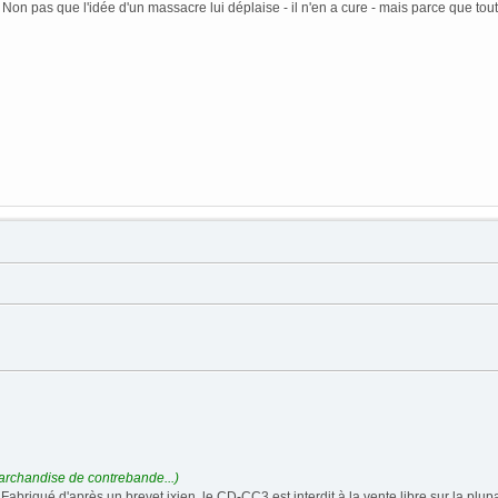
n pas que l'idée d'un massacre lui déplaise - il n'en a cure - mais parce que tout c
rchandise de contrebande...)
 Fabriqué d'après un brevet ixien, le CD-CC3 est interdit à la vente libre sur la pl