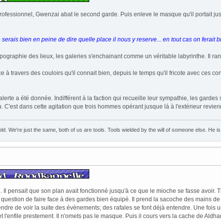
professionnel, Gwenzai abat le second garde. Puis enleve le masque qu'il portait jusque
e serais bien en peine de dire quelle place il nous y reserve... en tout cas on ferait bi
pographie des lieux, les galeries s'enchainant comme un véritable labyrinthe. Il rang
à travers des couloirs qu'il connait bien, depuis le temps qu'il fricote avec ces con
rte a été donnée. Indifférent à la faction qui recueille leur sympathie, les gardes s
u. C'est dans cette agitation que trois hommes opérant jusque là à l'extérieur revienne
hold. We're just the same, both of us are tools. Tools wielded by the will of someone else. He is 
. Il pensait que son plan avait fonctionné jusqu'à ce que le mioche se fasse avoir. T
 question de faire face à des gardes bien équipé. Il prend la sacoche des mains de
ttendre de voir la suite des évènements; des rafales se font déjà entendre. Une fois 
l'enfile prestement. Il n'omets pas le masque. Puis il cours vers la cache de Aldhar 