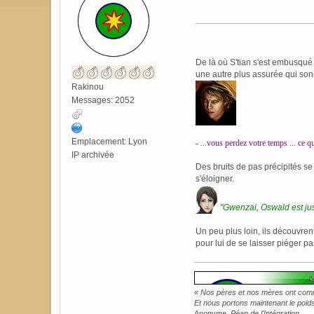
De là où S'tian s'est embusqué 
une autre plus assurée qui so
Rakinou
Messages: 2052
Emplacement: Lyon
- ...vous perdez votre temps ... ce qu
IP archivée
Des bruits de pas précipités se
s'éloigner.
"Gwenzai, Oswald est juste
Un peu plus loin, ils découvren
pour lui de se laisser piéger p
« Nos pères et nos mères ont commi
Et nous portons maintenant le poids 
Anonyme,
Péan de l'Intégration
.