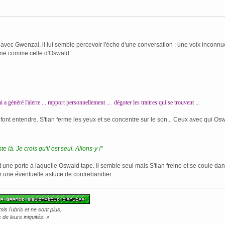
avec Gwenzai, il lui semble percevoir l'écho d'une conversation : une voix inconnue
nne comme celle d'Oswald.
i a généré l'alerte ... rapport personnellement ... dégoter les traitres qui se trouvent ...
 font entendre. S'tian ferme les yeux et se concentre sur le son... Ceux avec qui O
 là. Je crois qu'il est seul. Allons-y !"
t une porte à laquelle Oswald tape. Il semble seul mais S'tian freine et se coule da
ar une éventuelle astuce de contrebandier...
s l'ubris et ne sont plus,
de leurs iniquités. »