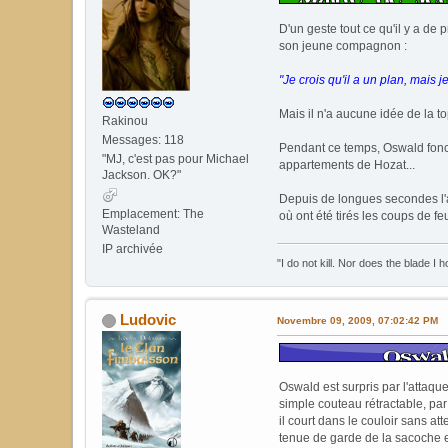
D'un geste tout ce qu'il y a de 
son jeune compagnon :
"Je crois qu'il a un plan, mais j
Mais il n'a aucune idée de la to
Rakinou
Messages: 118
Pendant ce temps, Oswald fonce 
"MJ, c'est pas pour Michael
appartements de Hozat...
Jackson. OK?"
Depuis de longues secondes l'ale
Emplacement: The
où ont été tirés les coups de fe
Wasteland
IP archivée
"I do not kill. Nor does the blade I 
Ludovic
Novembre 09, 2009, 07:02:42 PM
Oswald est surpris par l'attaque
simple couteau rétractable, par
il court dans le couloir sans a
tenue de garde de la sacoche et 