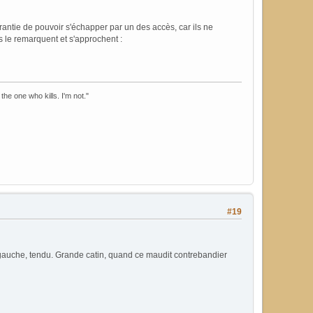
antie de pouvoir s'échapper par un des accès, car ils ne
 le remarquent et s'approchent :
the one who kills. I'm not."
#19
à gauche, tendu. Grande catin, quand ce maudit contrebandier