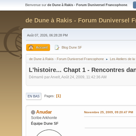
Bienvenue sur
de Dune à Rakis - Forum Duniversel Francophone
.
de Dune à Rakis - Forum Duniversel 
Août 07, 2026, 06:28:28 PM
Accueil
Blog Dune SF
de Dune à Rakis - Forum Duniversel Francophone
Les Ateliers de 
►
L'histoire... Chapt 1 - Rencontres da
Démarré par Arvelt, Août 24, 2009, 11:42:36 AM
1
Pages
EN BAS
Anudar
Novembre 25, 2009, 09:20:47 PM
Scribe Arkhonte
Équipe Dune SF