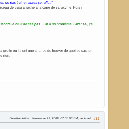
en de pas trainer, apres ce raffut."
eau de tissu arraché à la cape de sa victime. Puis il
'entendre le bruit de ses pas... On a un problème, Gwenzai, ça
a grotte où ils ont une chance de trouver de quoi se cacher,
e rien.
Dernière édition
: Novembre 23, 2009, 02:38:08 PM par Arvelt
#17