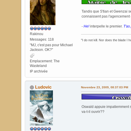
Tandis que S'tian et Gwenzai s
connaissent pas l'agencement d
-
He!
interpelle le premier.
T'as
Rakinou
Messages: 118
"I do not kill. Nor does the blade I 
"MJ, c'est pas pour Michael
Jackson. OK?"
Emplacement: The
Wasteland
IP archivée
Ludovic
Novembre 23, 2009, 08:37:03 PM
Oswald appuie impatiemment sur
va-t-il ouvrir??