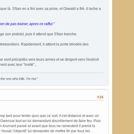
 là. S'tian en a fini avec sa proie, et Oswald a filé. Il lache a
en de pas trainer, apres ce raffut."
e son pistolet, puis il attend que S'tian tranche.
trebandiers. Rapidement, il atteint la porte blindée des
e sont précipités vers leurs armes et se dirigent vers l'endroit
nt avec leur "invité"...
the one who kills. I'm not."
#16
rop tard pour tenter quoi que ce soit. A cet distance et avec un
 Gwenzai tout en lui demandant discrètement de faire feu. Puis
un tournant passé et avant que tous ne rameutent il prend la
Hozat; l'objectif: lui demander de mettre fin par tous les