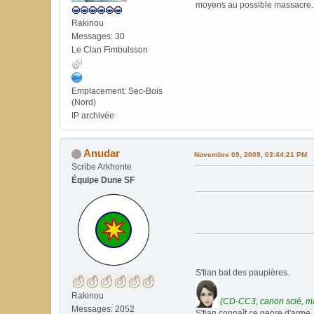
moyens au possible massacre. No
Rakinou
Messages: 30
Le Clan Fimbulsson
Emplacement: Sec-Bois
(Nord)
IP archivée
Anudar
Novembre 09, 2009, 03:44:21 PM
Scribe Arkhonte
Équipe Dune SF
S'tian bat des paupières.
Rakinou
(CD-CC3, canon scié, ma
Messages: 2052
S'tian connaît ce genre d'arme.