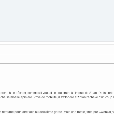
rche à se décaler, comme s'il voulait se soustraire à l'impact de S'tian. De la sort
he sa moëlle épinière. Privé de mobilité, il s'effondre et S'tian l'achève d'un coup 
se retourne pour faire face au deuxième garde. Mais une rafale, tirée par Gwenzai, vi