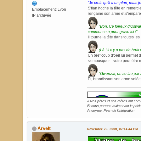
"Je crois qu'il a un plan, mais j
S'tian hoche la tête en remerc
Emplacement: Lyon
rengaine son arme et s'empar
IP archivée
"Bon. Ce foireux d'Oswald
commence à puer grave ici !"
Il tourne la tête dans toutes les 
(Là ! Il n'y a pas de bruit
Un bref coup d'oeil lui permet 
s'embusquer... voire peut-être
"Gwenzai, on se tire par l
Et, brandissant son arme volée,
« Nos pères et nos mères ont commi
Et nous portons maintenant le poids 
Anonyme,
Péan de l'Intégration
.
Arvelt
Novembre 23, 2009, 02:14:44 PM