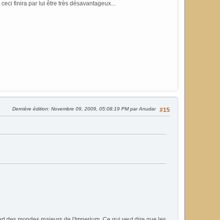
eci finira par lui être très désavantageux...
Dernière édition
: Novembre 09, 2009, 05:08:19 PM par Anudar
#15
upart des mondes majeurs de l'Imperium. Ce qui veut dire que les