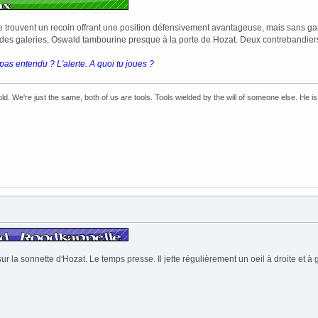
e trouvent un recoin offrant une position défensivement avantageuse, mais sans gar
es galeries, Oswald tambourine presque à la porte de Hozat. Deux contrebandiers
 pas entendu ? L'alerte. A quoi tu joues ?
hold. We're just the same, both of us are tools. Tools wielded by the will of someone else. He is 
 la sonnette d'Hozat. Le temps presse. Il jette régulièrement un oeil à droite et 