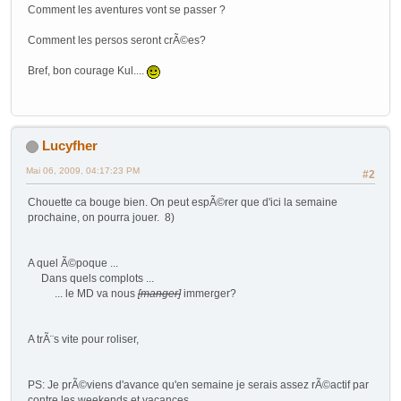
Comment les aventures vont se passer ?
Comment les persos seront crÃ©es?
Bref, bon courage Kul....
Lucyfher
Mai 06, 2009, 04:17:23 PM
#2
Chouette ca bouge bien. On peut espÃ©rer que d'ici la semaine
prochaine, on pourra jouer. 8)
A quel Ã©poque ...
Dans quels complots ...
... le MD va nous
[manger]
immerger?
A trÃ¨s vite pour roliser,
PS: Je prÃ©viens d'avance qu'en semaine je serais assez rÃ©actif par
contre les weekends et vacances...