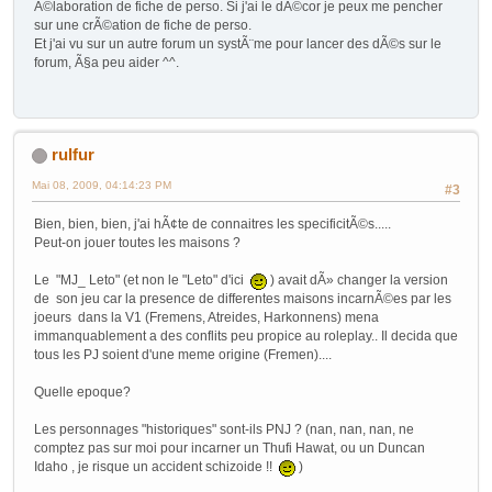
Ã©laboration de fiche de perso. Si j'ai le dÃ©cor je peux me pencher
sur une crÃ©ation de fiche de perso.
Et j'ai vu sur un autre forum un systÃ¨me pour lancer des dÃ©s sur le
forum, Ã§a peu aider ^^.
rulfur
Mai 08, 2009, 04:14:23 PM
#3
Bien, bien, bien, j'ai hÃ¢te de connaitres les specificitÃ©s.....
Peut-on jouer toutes les maisons ?
Le "MJ_ Leto" (et non le "Leto" d'ici
) avait dÃ» changer la version
de son jeu car la presence de differentes maisons incarnÃ©es par les
joeurs dans la V1 (Fremens, Atreides, Harkonnens) mena
immanquablement a des conflits peu propice au roleplay.. Il decida que
tous les PJ soient d'une meme origine (Fremen)....
Quelle epoque?
Les personnages "historiques" sont-ils PNJ ? (nan, nan, nan, ne
comptez pas sur moi pour incarner un Thufi Hawat, ou un Duncan
Idaho , je risque un accident schizoide !!
)