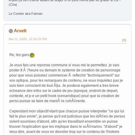
(Cha)
Le Condor aka Fatman
Arvelt
Mai 11, 2009, 12:36:16 PM
#5
Re, les gars
Je vous fais une reponse commune si vous me le permettez. je vais
poster tt Ã l'heure ou demain le systeme de creation de personnage
pour que vous puissiez commencer Ã reflechir "techniquement" sur
vos optique, pour les remarques de contenu, ne vous inquietez pas je
suis bien conscient de tout Ã§a. Je posterai egalement a tres breve
echeance des infos sur le cadre de jeu (epoque, endroit de depart,
contexte, et p-e un petit hook scenaristique) pour que la creation de
perso puisse se faire de maniÃ¨re cohÃ©rente.
Cependant mon objectif etant que chacun puisse interpreter "ce qui lui
fait le plus envie", je pense qu'il est judicieux que les idÃ©es de persos
soient soumises d'abord, afin qu'en travaillant ensemble on puisse
trouver l'explication que les implique dans le scÃ©narios. "d'abord" je
veux dire, avant de vous en devoiler trop sur le contenu de l'histoire