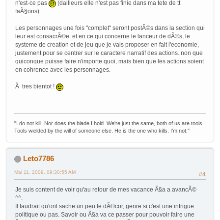
n'est-ce pas
(dailleurs elle n'est pas finie dans ma tete de tt
faÃ§ons)
Les personnages une fois "complet" seront postÃ©s dans la section qui
leur est consacrÃ©e. et en ce qui concerne le lanceur de dÃ©s, le
systeme de creation et de jeu que je vais proposer en fait l'economie,
justement pour se centrer sur le caractere narratif des actions. non que
quiconque puisse faire n'importe quoi, mais bien que les actions soient
en cohrence avec les personnages.
Ã tres bientot !
"I do not kill. Nor does the blade I hold. We're just the same, both of us are tools.
Tools wielded by the will of someone else. He is the one who kills. I'm not."
Leto7786
Mai 11, 2009, 09:30:55 AM
#4
Je suis content de voir qu'au retour de mes vacance Ã§a a avancÃ©
^^.
Il faudrait qu'ont sache un peu le dÃ©cor, genre si c'est une intrigue
politique ou pas. Savoir ou Ã§a va ce passer pour pouvoir faire une