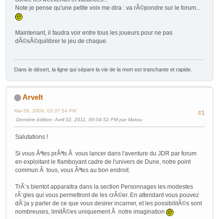
Note je pense qu'une petite voix me dira : va rÃ©pondre sur le forum...
Maintenant, il faudra voir entre tous les joueurs pour ne pas
dÃ©sÃ©quilibrer le jeu de chaque.
Dans le désert, la ligne qui sépare la vie de la mort est tranchante et rapide.
Arvelt
Mai 06, 2009, 03:37:54 PM
#1
Dernière édition
: Avril 02, 2011, 09:04:52 PM par Matou
Salutations !
Si vous Ãªtes prÃªts Ã vous lancer dans l'aventure du JDR par forum
en exploitant le flamboyant cadre de l'univers de Dune, notre point
commun Ã tous, vous Ãªtes au bon endroit.
TrÃ¨s bientot apparaitra dans la section Personnages les modestes
rÃ¨gles qui vous permettront de les crÃ©er. En attendant vous pouvez
dÃ¨ja y parler de ce que vous desirer incarner, et les possibilitÃ©s sont
nombreuses, limitÃ©es uniquement Ã notre imagination