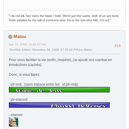
"I do not kill. Nor does the blade I hold. We're just the same, both of us are tools.
Tools wielded by the will of someone else. He is the one who kills. I'm not."
Matou
Juin 25, 2009, 10:08:57 PM
#16
Dernière édition
: Novembre 04, 2009, 07:55:16 PM par Matou
Pour vous faciliter la vie (enfin, j'espère), j'ai ajouté vos userbar en
émoticônes (cachés).
Donc, si vous tapez:
: jdr-mdj : (sans espace entre les : et jdr-mdj)
: jdr-elwood:
: elwood: