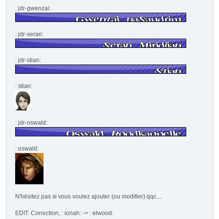
: jdr-gwenzai:
: jdr-seran:
: jdr-stian:
: stian:
: jdr-oswald:
: oswald:
N'hésitez pas si vous voulez ajouter (ou modifier) qqc....
EDIT: Correction, : ionah: -> : elwood: