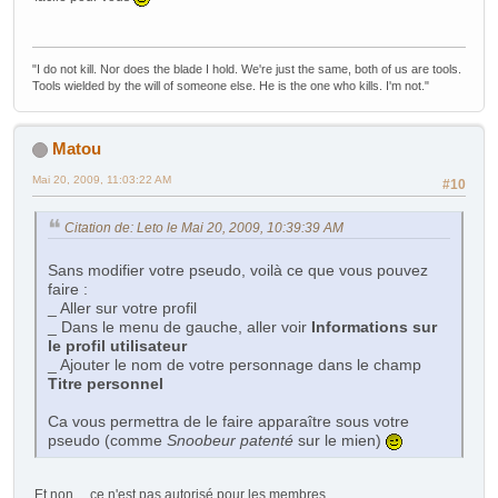
"I do not kill. Nor does the blade I hold. We're just the same, both of us are tools.
Tools wielded by the will of someone else. He is the one who kills. I'm not."
Matou
Mai 20, 2009, 11:03:22 AM
#10
Citation de: Leto le Mai 20, 2009, 10:39:39 AM
Sans modifier votre pseudo, voilà ce que vous pouvez
faire :
_ Aller sur votre profil
_ Dans le menu de gauche, aller voir
Informations sur
le profil utilisateur
_ Ajouter le nom de votre personnage dans le champ
Titre personnel
Ca vous permettra de le faire apparaître sous votre
pseudo (comme
Snoobeur patenté
sur le mien)
Et non.... ce n'est pas autorisé pour les membres.