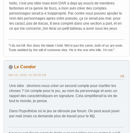
hello, c'est une idée mais kom DAR a deja qq soucis de membres
fantomes et ce genre de trucs, a mon avis créer des comptes
personnages serait p-e inapproprié. Par contre vous pouvez ajouter le
nom des personnages apres votre pseudo, ça ce serait pas mal. pour
les caract, pas de tracas, tt sera compilé dans une section a part, et en
ce qui me concerne, j'en ferai un petit tableau a avoir sous les yeux.
"I do not kill. Nor does the blade I hold. We're just the same, both of us are tools.
Tools wielded by the will of someone else. He is the one who kills. I'm not."
Le Condor
Mai 19, 2009, 01:39:00 AM
#6
Une idée : devrions nous créer un second compte pour clarifier les
choses ? Un compte pour le jeu, au nom du personnage et avec un
rappel des caractéristiques en signature. Cela simplifierait la vie de
tout le monde, je pense.
Dans l'hypothèse où le jeu se déroule par forum. On peut aussi jouer
par mail (mais ca demande plus de travail pour le Mj).
A quoi ça sert d'avoir autant de doigts si on peut même pas se gratter le cul ?"