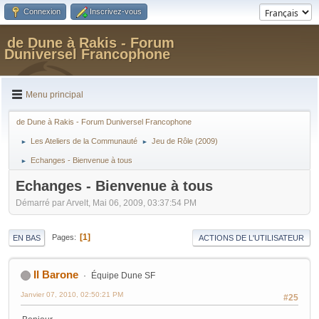
Connexion
Inscrivez-vous
de Dune à Rakis - Forum
Duniversel Francophone
Menu principal
de Dune à Rakis - Forum Duniversel Francophone
Les Ateliers de la Communauté
Jeu de Rôle (2009)
►
►
Echanges - Bienvenue à tous
►
Echanges - Bienvenue à tous
Démarré par Arvelt, Mai 06, 2009, 03:37:54 PM
1
Pages
EN BAS
ACTIONS DE L'UTILISATEUR
Il Barone
Équipe Dune SF
Janvier 07, 2010, 02:50:21 PM
#25