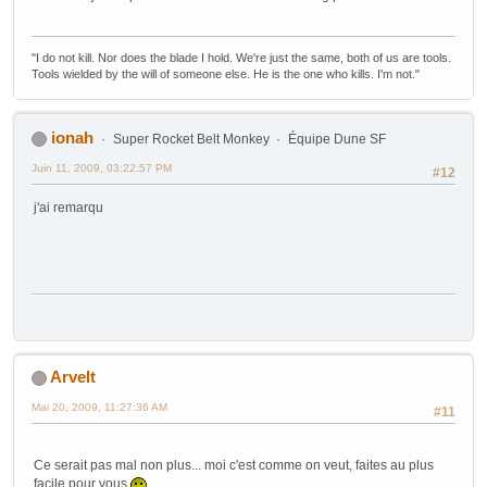
"I do not kill. Nor does the blade I hold. We're just the same, both of us are tools.
Tools wielded by the will of someone else. He is the one who kills. I'm not."
ionah
Super Rocket Belt Monkey
Équipe Dune SF
Juin 11, 2009, 03:22:57 PM
#12
j'ai remarqu
Arvelt
Mai 20, 2009, 11:27:36 AM
#11
Ce serait pas mal non plus... moi c'est comme on veut, faites au plus
facile pour vous