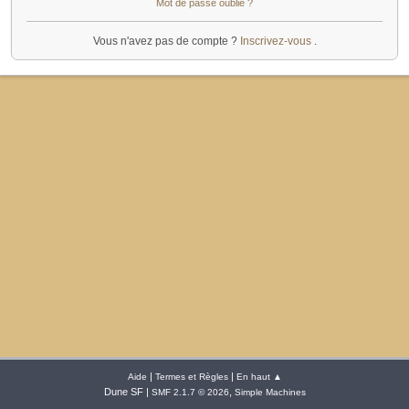
Mot de passe oublié ?
Vous n'avez pas de compte ?
Inscrivez-vous
.
|
|
Aide
Termes et Règles
En haut ▲
Dune SF |
,
SMF 2.1.7 © 2026
Simple Machines