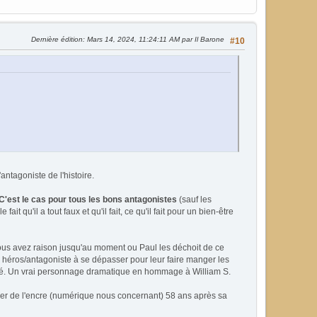
Dernière édition
: Mars 14, 2024, 11:24:11 AM par Il Barone
#10
antagoniste de l'histoire.
C'est le cas pour tous les bons antagonistes
(sauf les
qu'il a tout faux et qu'il fait, ce qu'il fait pour un bien-être
e vous avez raison jusqu'au moment ou Paul les déchoit de ce
le héros/antagoniste à se dépasser pour leur faire manger les
nité. Un vrai personnage dramatique en hommage à William S.
uler de l'encre (numérique nous concernant) 58 ans après sa