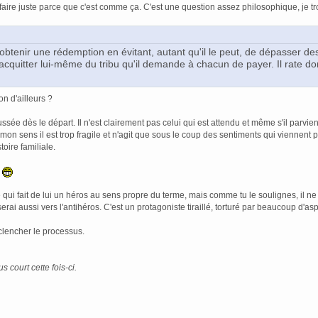
 faire juste parce que c'est comme ça. C'est une question assez philosophique, je trou
d'obtenir une rédemption en évitant, autant qu'il le peut, de dépasser des
'acquitter lui-même du tribu qu'il demande à chacun de payer. Il rate don
on d'ailleurs ?
ussée dès le départ. Il n'est clairement pas celui qui est attendu et même s'il parvi
 mon sens il est trop fragile et n'agit que sous le coup des sentiments qui viennent pa
stoire familiale.
s
 qui fait de lui un héros au sens propre du terme, mais comme tu le soulignes, il n
erai aussi vers l'antihéros. C'est un protagoniste tiraillé, torturé par beaucoup d'
clencher le processus.
us court cette fois-ci.