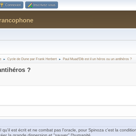
Connexion
Inscrivez-vous
Francophone
e
Cycle de Dune par Frank Herbert
Paul Muad'Dib est il un héros ou un antihéros ?
►
►
antihéros ?
el qu'il est écrit et ne combat pas l'oracle, pour Spinoza c'est la conditi
réer la grande dispersion et "sauver" l'humanité.