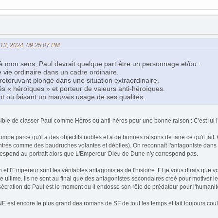
s 13, 2024, 09:25:07 PM
 à mon sens, Paul devrait quelque part être un personnage et/ou :
e vie ordinaire dans un cadre ordinaire.
etoruvant plongé dans une situation extraordinaire.
s « héroïques » et porteur de valeurs anti-héroïques.
t ou faisant un mauvais usage de ses qualités.
ssible de classer Paul comme Héros ou anti-héros pour une bonne raison : C'est lui l'
mpe parce qu'il a des objectifs nobles et a de bonnes raisons de faire ce qu'il fait.
s comme des baudruches volantes et débiles). On reconnaît l'antagoniste dans le fait 
respond au portrait alors que L'Empereur-Dieu de Dune n'y correspond pas.
 et l'Empereur sont les véritables antagonistes de l'histoire. Et je vous dirais qu
te ultime. Ils ne sont au final que des antagonistes secondaires créé pour motiver 
onsécration de Paul est le moment ou il endosse son rôle de prédateur pour l'huma
E est encore le plus grand des romans de SF de tout les temps et fait toujours co