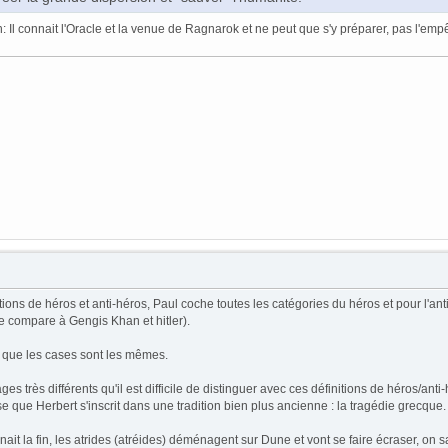
 Il connait l'Oracle et la venue de Ragnarok et ne peut que s'y préparer, pas l'emp
ions de héros et anti-héros, Paul coche toutes les catégories du héros et pour l'an
e compare à Gengis Khan et hitler).
me que les cases sont les mêmes.
ges très différents qu'il est difficile de distinguer avec ces définitions de héros/ant
que Herbert s'inscrit dans une tradition bien plus ancienne : la tragédie grecque.
 la fin, les atrides (atréides) déménagent sur Dune et vont se faire écraser, on sait