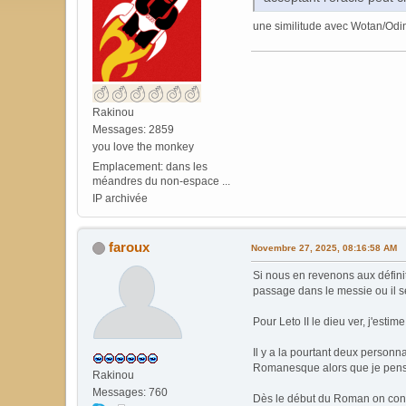
une similitude avec Wotan/Odin:
Rakinou
Messages: 2859
you love the monkey
Emplacement: dans les
méandres du non-espace ...
IP archivée
faroux
Novembre 27, 2025, 08:16:58 AM
Si nous en revenons aux définit
passage dans le messie ou il s
Pour Leto II le dieu ver, j'esti
Il y a la pourtant deux personna
Romanesque alors que je pense 
Rakinou
Messages: 760
Dès le début du Roman on connait