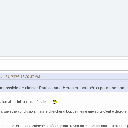
Mars 14, 2024, 11:20:37 AM
t impossible de classer Paul comme Héros ou anti-héros pour une bonne ra
ion allait finir par me déplaire ...
analyse et sa conclusion, mais je chercherai tout de même une sorte d'entre deux (e
, je pense, et au fond cherche sa rédemption d'avoir du causer un mal qu'il n'aurait 