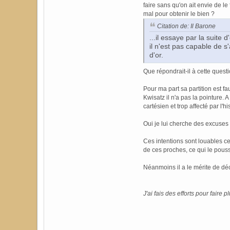
faire sans qu'on ait envie de le
mal pour obtenir le bien ?
Citation de: Il Barone
...il essaye par la suite 
il n'est pas capable de s
d'or.
Que répondrait-il à cette questi
Pour ma part sa partition est fa
Kwisatz il n'a pas la pointure. A
cartésien et trop affecté par l'hi
Oui je lui cherche des excuse
Ces intentions sont louables ce
de ces proches, ce qui le pouss
Néanmoins il a le mérite de dé
J'ai fais des efforts pour faire pl