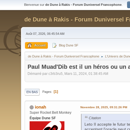
Bienvenue sur
de Dune à Rakis - Forum Duniversel Francophone
.
de Dune à Rakis - Forum Duniversel 
Août 07, 2026, 06:45:54 AM
Accueil
Blog Dune SF
de Dune à Rakis - Forum Duniversel Francophone
L'Univers de Dun
►
Paul Muad'Dib est il un héros ou un 
Démarré par c3rb3ru5, Mars 11, 2024, 01:38:45 AM
1
Pages
EN BAS
ionah
Novembre 28, 2025, 09:31:26 PM
Super Rocket Belt Monkey
Citation
Équipe Dune SF
Leto II accepte le futur t
acceptant l'oracle peut c