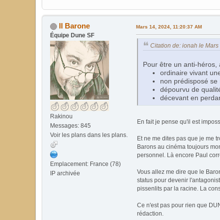
Il Barone
Mars 14, 2024, 11:20:37 AM
Équipe Dune SF
Citation de: ionah le Mar
Pour être un anti-héros,
ordinaire vivant un
non prédisposé se r
dépourvu de qualité
décevant en perdan
Rakinou
En fait je pense qu'il est impo
Messages: 845
Voir les plans dans les plans.
Et ne me dites pas que je me tro
Barons au cinéma toujours montré
personnel. Là encore Paul cor
Emplacement: France (78)
Vous allez me dire que le Baron
IP archivée
status pour devenir l'antagonis
pissenlits par la racine. La c
Ce n'est pas pour rien que DUN
rédaction.