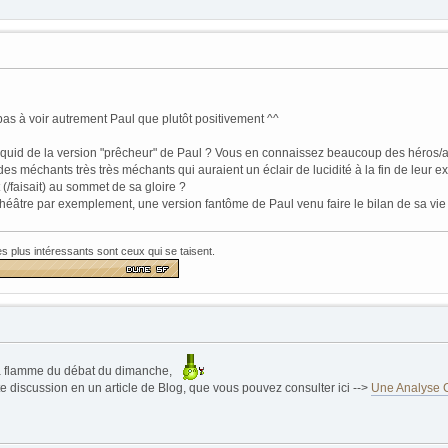
 pas à voir autrement Paul que plutôt positivement ^^
et quid de la version "prêcheur" de Paul ? Vous en connaissez beaucoup des héros/a
 des méchants très très méchants qui auraient un éclair de lucidité à la fin de leur
it (/faisait) au sommet de sa gloire ?
théâtre par exemplement, une version fantôme de Paul venu faire le bilan de sa vie
les plus intéressants sont ceux qui se taisent.
e la flamme du débat du dimanche,
te discussion en un article de Blog, que vous pouvez consulter ici -->
Une Analyse C