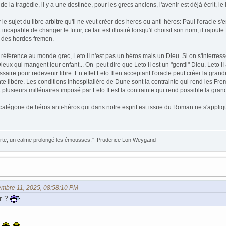
la tragédie, il y a une destinée, pour les grecs anciens, l'avenir est déjà écrit, le l
e sujet du libre arbitre qu'il ne veut créer des heros ou anti-héros: Paul l'oracle s'e
est incapable de changer le futur, ce fait est illustré lorsqu'il choisit son nom, il 
 des hordes fremen.
ne référence au monde grec, Leto II n'est pas un héros mais un Dieu. Si on s'interre
x qui mangent leur enfant... On peut dire que Leto II est un "gentil" Dieu. Leto II acc
saire pour redevenir libre. En effet Leto II en acceptant l'oracle peut créer la gra
te libère. Les conditions inhospitalière de Dune sont la contrainte qui rend les Fre
 plusieurs millénaires imposé par Leto II est la contrainte qui rend possible la gran
atégorie de héros anti-héros qui dans notre esprit est issue du Roman ne s'appliqu
lerte, un calme prolongé les émousses." Prudence Lon Weygand
tembre 11, 2025, 08:58:10 PM
or ?