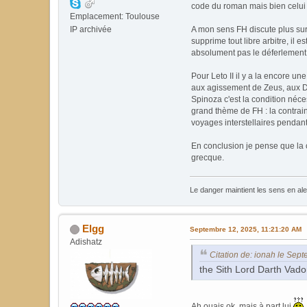
code du roman mais bien celui de 
Emplacement: Toulouse
A mon sens FH discute plus sur l
IP archivée
supprime tout libre arbitre, il 
absolument pas le déferlement
Pour Leto II il y a la encore u
aux agissement de Zeus, aux Dieu
Spinoza c'est la condition néces
grand thème de FH : la contrain
voyages interstellaires pendant
En conclusion je pense que la c
grecque.
Le danger maintient les sens en a
Elgg
Septembre 12, 2025, 11:21:20 AM
Adishatz
Citation de: ionah le Sep
the Sith Lord Darth Vad
Ah ouais ok, mais à part lui