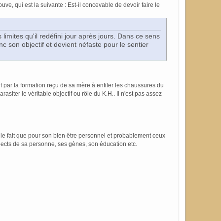
ve, qui est la suivante : Est-il concevable de devoir faire le
 limites qu'il redéfini jour après jours. Dans ce sens
c son objectif et devient néfaste pour le sentier
ent par la formation reçu de sa mère à enfiler les chaussures du
rasiter le véritable objectif ou rôle du K.H.. Il n'est pas assez
e le fait que pour son bien être personnel et probablement ceux
aspects de sa personne, ses gènes, son éducation etc.