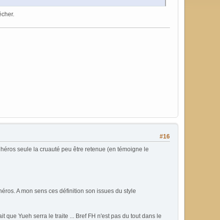
êcher.
#16
tihéros seule la cruauté peu être retenue (en témoigne le
i-héros. A mon sens ces définition son issues du style
 que Yueh serra le traite ... Bref FH n'est pas du tout dans le