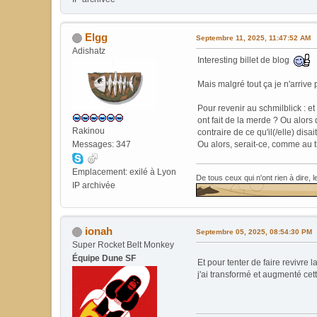
Elgg
Septembre 11, 2025, 11:47:52 AM
Adishatz
Interesting billet de blog
Mais malgré tout ça je n'arrive
Pour revenir au schmilblick : 
ont fait de la merde ? Ou alors
Rakinou
contraire de ce qu'il(/elle) disa
Ou alors, serait-ce, comme au 
Messages: 347
Emplacement: exilé à Lyon
De tous ceux qui n'ont rien à dire, 
IP archivée
ionah
Septembre 05, 2025, 08:54:30 PM
Super Rocket Belt Monkey
Équipe Dune SF
Et pour tenter de faire revivr
j'ai transformé et augmenté cet