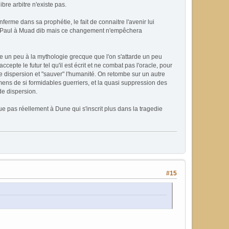
ibre arbitre n'existe pas.
nferme dans sa prophétie, le fait de connaitre l'avenir lui
rajoute Paul à Muad dib mais ce changement n'empêchera
sse un peu à la mythologie grecque que l'on s'attarde un peu
epte le futur tel qu'il est écrit et ne combat pas l'oracle, pour
nde dispersion et "sauver" l'humanité. On retombe sur un autre
mens de si formidables guerriers, et la quasi suppression des
de dispersion.
e pas réellement à Dune qui s'inscrit plus dans la tragedie
#15