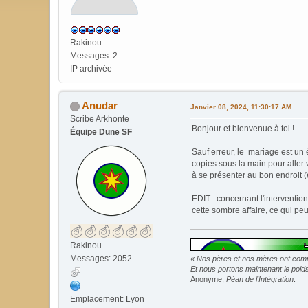
Rakinou
Messages: 2
IP archivée
Anudar
Janvier 08, 2024, 11:30:17 AM
Scribe Arkhonte
Bonjour et bienvenue à toi !
Équipe Dune SF
Sauf erreur, le mariage est 
copies sous la main pour aller v
à se présenter au bon endroit (
EDIT : concernant l'interventio
cette sombre affaire, ce qui peut
Rakinou
Messages: 2052
« Nos pères et nos mères ont commi
Et nous portons maintenant le poids 
Anonyme,
Péan de l'Intégration
.
Emplacement: Lyon