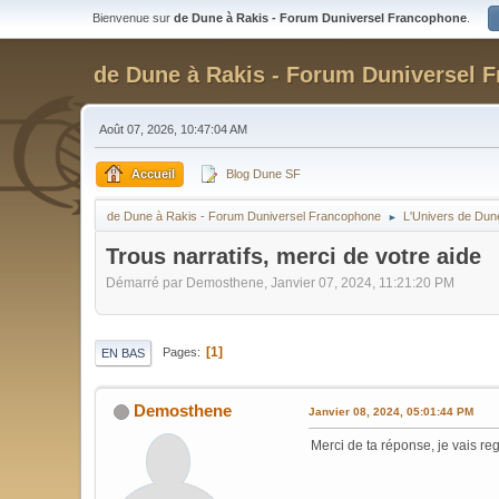
Bienvenue sur
de Dune à Rakis - Forum Duniversel Francophone
.
de Dune à Rakis - Forum Duniversel 
Août 07, 2026, 10:47:04 AM
Accueil
Blog Dune SF
de Dune à Rakis - Forum Duniversel Francophone
L'Univers de Dun
►
Trous narratifs, merci de votre aide
Démarré par Demosthene, Janvier 07, 2024, 11:21:20 PM
1
Pages
EN BAS
Demosthene
Janvier 08, 2024, 05:01:44 PM
Merci de ta réponse, je vais re