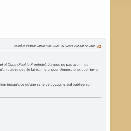
Dernière édition
: Janvier 08, 2024, 11:32:05 AM par Anudar
#2
ul of Dune
(
Paul le Prophète
). J'avoue ne pas avoir mes
u'un d'autre peut le faire... merci pour Démosthène, que j'invite
ation (jusqu'à ce qu'une série de bouquins soit publiée sur