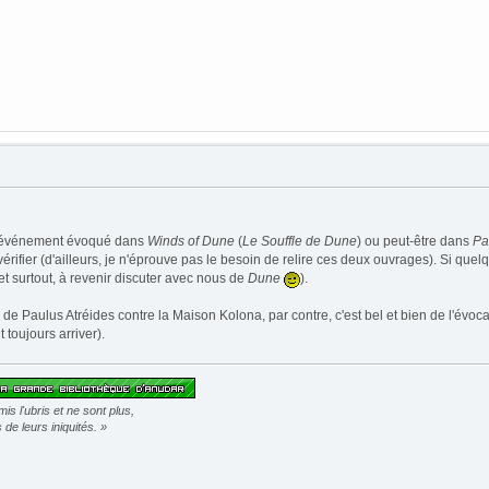
un événement évoqué dans
Winds of Dune
(
Le Souffle de Dune
) ou peut-être dans
Pa
érifier (d'ailleurs, je n'éprouve pas le besoin de relire ces deux ouvrages). Si quelq
et surtout, à revenir discuter avec nous de
Dune
).
n de Paulus Atréides contre la Maison Kolona, par contre, c'est bel et bien de l'évoc
 toujours arriver).
s l'ubris et ne sont plus,
de leurs iniquités. »