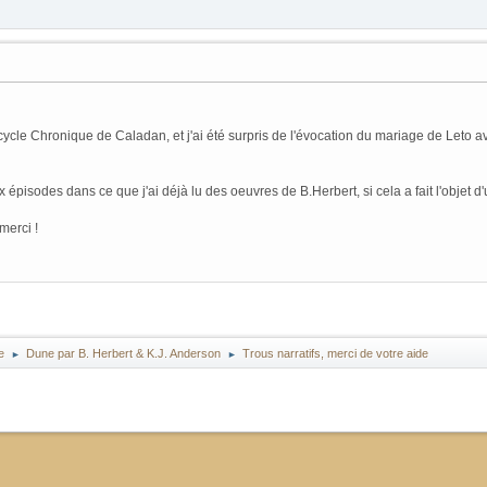
cycle Chronique de Caladan, et j'ai été surpris de l'évocation du mariage de Leto av
x épisodes dans ce que j'ai déjà lu des oeuvres de B.Herbert, si cela a fait l'objet d'
merci !
e
Dune par B. Herbert & K.J. Anderson
Trous narratifs, merci de votre aide
►
►