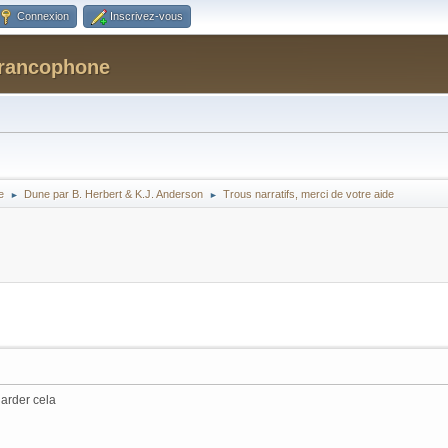
Connexion
Inscrivez-vous
Francophone
e
Dune par B. Herbert & K.J. Anderson
Trous narratifs, merci de votre aide
►
►
garder cela