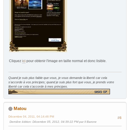
Cliquez
ici
pour obtenir l'image en taille normal et donc lisible.
Quand je suis plus faible que vous, je vous demande la liberté car cela
s'accorde à vos principes; quand je suis plus fort que vous, je prends votre
liberté car cela s'accorde à mes principes.
Matou
Décembre 04, 2011, 04:14:46 PM
#6
Dernière édition
: Décembre 05, 2012, 04:39:22 PM par Il Barone