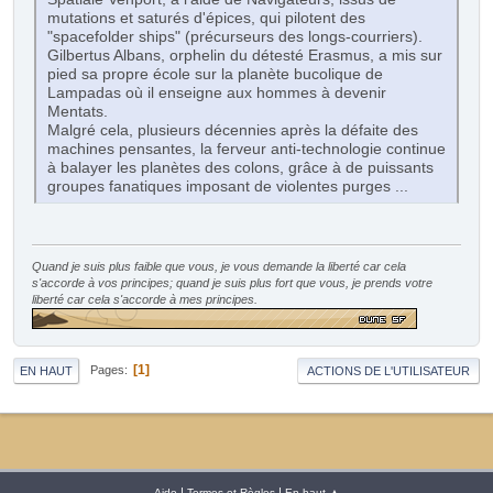
mutations et saturés d'épices, qui pilotent des
"spacefolder ships" (précurseurs des longs-courriers).
Gilbertus Albans, orphelin du détesté Erasmus, a mis sur
pied sa propre école sur la planète bucolique de
Lampadas où il enseigne aux hommes à devenir
Mentats.
Malgré cela, plusieurs décennies après la défaite des
machines pensantes, la ferveur anti-technologie continue
à balayer les planètes des colons, grâce à de puissants
groupes fanatiques imposant de violentes purges ...
Quand je suis plus faible que vous, je vous demande la liberté car cela
s'accorde à vos principes; quand je suis plus fort que vous, je prends votre
liberté car cela s'accorde à mes principes.
1
Pages
EN HAUT
ACTIONS DE L'UTILISATEUR
|
|
Aide
Termes et Règles
En haut ▲