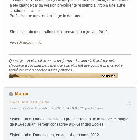
La madame tient un Krys (cela fait plus Fremen, paraît-il!) et son visage
a été changé car sa version précédente ressemblait trop à une autre
création de l'artiste.
Bref.... beaucoup d'enfantillage la dedans.
Sinon, la date de parution serait prévue pour janvier 2012.
Page
Amazon.fr
:
ici
Quand je suis plus faible que vous, je vous demande la liberté car cela
s'accorde à vos principes; quand je suis plus fort que vous, je prends votre
liberté car cela s'accorde à mes principes.
Matou
Juin 18, 2011, 12:21:18 PM
#1
Dernière édition
: Décembre 05, 2012, 04:38:02 PM par Il Barone
Sisterhood of Dune est le titre du premier roman de la nouvelle trilogie
de KJA et Brian Herbert consacrée aux Grandes Ecoles.
Sisterhood of Dune sortira, en anglais, en mars 2012.