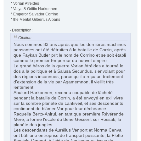
* Vorian Atreides
* Valya & Griffin Harkonnen
* Emperor Salvador Corrino
* the Mentat Gilbertus Albans
- Description:
Citation
Nous sommes 83 ans après que les dernières machines
pensantes ont été détruites à la bataille de Corrin, après
que Faykan Butler prit le nom de Corrino et se soit établi
comme le premier Empereur du nouvel empire.
Le grand héros de la guerre Vorian Atréides a tourné le
dos à la politique et à Salusa Secundus, s'envolant pour
des régions inconnues, parce qu'il a reçu un traitement
d'extension de la vie par Agamemnon, il vieillit très
lentement.
Abulurd Harkonnen, reconnu coupable de lâcheté
pendant la bataille de Corrin, a été envoyé en exil vivre
sur la sombre planète de Lankiveil, et ses descendants
continuent de blâmer Vor pour leur déchéance.
Raquella Berto-Anirul, en tant que première Révérende
Mère, a formé l'école du Bene Gesserit sur Rossak, la
planète des jungles.
Les descendants de Aurélius Venport et Norma Cenva
ont bâti une entreprise de transport puissante, la Flotte
Spatiale Venport, à l'aide de Navigateurs, issus de