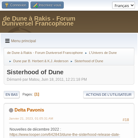
Connexion
Inscrivez-vous
de Dune à Rakis - Forum
Duniversel Francophone
Menu principal
de Dune à Rakis - Forum Duniversel Francophone
L'Univers de Dune
►
Dune par B. Herbert & K.J. Anderson
Sisterhood of Dune
►
►
Sisterhood of Dune
Démarré par Matou, Juin 18, 2011, 12:21:18 PM
1
Pages
EN BAS
ACTIONS DE L'UTILISATEUR
Delta Pavonis
Janvier 21, 2023, 01:05:31 AM
#18
Nouvelles de décembre 2022 :
https://www.looper.com/642843/dune-the-sisterhood-release-date-