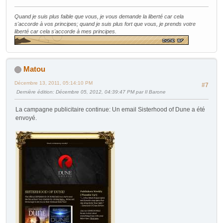
Quand je suis plus faible que vous, je vous demande la liberté car cela
s'accorde à vos principes; quand je suis plus fort que vous, je prends votre
liberté car cela s'accorde à mes principes.
Matou
Décembre 13, 2011, 05:14:10 PM
#7
Dernière édition
: Décembre 05, 2012, 04:39:47 PM par Il Barone
La campagne publicitaire continue: Un email Sisterhood of Dune a été
envoyé.