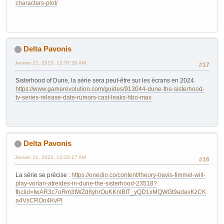
characters-plot/
Delta Pavonis
Janvier 21, 2023, 12:37:20 AM
#17
Sisterhood of Dune, la série sera peut-être sur les écrans en 2024.
https://www.gamerevolution.com/guides/913044-dune-the-sisterhood-
tv-series-release-date-rumors-cast-leaks-hbo-max
Delta Pavonis
Janvier 21, 2023, 12:33:27 AM
#16
La série se précise :
https://onedio.co/content/theory-travis-fimmel-will-
play-vorian-atreides-in-dune-the-sisterhood-23518?
fbclid=IwAR3c7oRm3tWZd8yhrOuKKnIBIT_yQD1xMQWGt9adavKzCK
a4VsCROo4KvPI